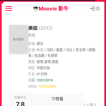
Moovie 影牛
美姐
(2012)
美姐
导演:
郝杰
主演:
叶兰 / 冯四 / 葛夏 / 冯云 / 李玉琴 / 郝帼
英 / 杭志鹏 / 杜焕荣
类型:
剧情,爱情,家庭
地区:
中国大陆
片长:
91分钟
豆瓣:
10833919
IMDb:
tt2930988
豆瓣评分
想看
7.8
1 人看过