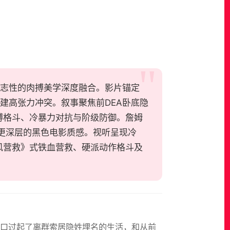
坦森标志性的肉搏美学深度融合。影片锚定
构建高张力冲突。叙事聚焦前DEA卧底隐
搏格斗、冷暴力对抗与阶级防御。詹姆
更深层的黑色电影质感。视听呈现冷
风营救》式铁血营救、硬派动作格斗及
不携家带口过起了离群索居隐姓埋名的生活，和从前