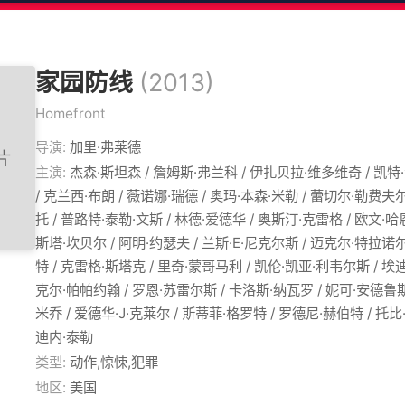
家园防线
(2013)
Homefront
导演:
加里·弗莱德
主演:
杰森·斯坦森 / 詹姆斯·弗兰科 / 伊扎贝拉·维多维奇 / 凯特·
/ 克兰西·布朗 / 薇诺娜·瑞德 / 奥玛·本森·米勒 / 蕾切尔·勒费夫尔
托 / 普路特·泰勒·文斯 / 林德·爱德华 / 奥斯汀·克雷格 / 欧文·哈
斯塔·坎贝尔 / 阿明·约瑟夫 / 兰斯·E·尼克尔斯 / 迈克尔·特拉诺尔
特 / 克雷格·斯塔克 / 里奇·蒙哥马利 / 凯伦·凯亚·利韦尔斯 / 埃迪
克尔·帕帕约翰 / 罗恩·苏雷尔斯 / 卡洛斯·纳瓦罗 / 妮可·安德鲁斯
米乔 / 爱德华·J·克莱尔 / 斯蒂菲·格罗特 / 罗德尼·赫伯特 / 托比
迪内·泰勒
类型:
动作,惊悚,犯罪
地区:
美国