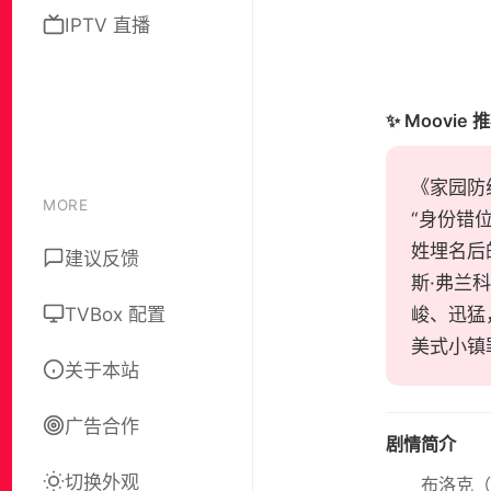
IPTV 直播
✨ Moovie 
《家园防线
MORE
“身份错
姓埋名后
建议反馈
斯·弗兰
TVBox 配置
峻、迅猛
美式小镇
关于本站
广告合作
剧情简介
切换外观
布洛克（