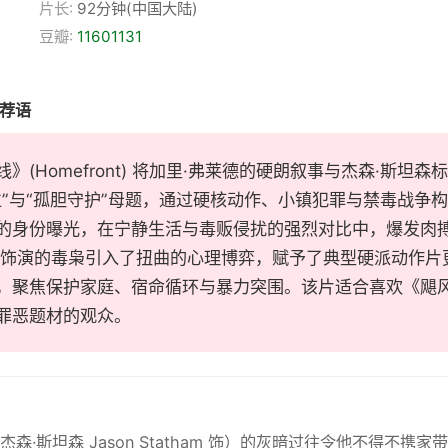
片长:
92分钟(中国大陆)
豆瓣:
11601131
推荐语
》(Homefront) 将加里·弗莱德的硬朗叙事与杰森·斯
位”与“孤胆守护”母题，通过硬核动作、小镇犯罪与禁毒战争
的身份曝光，在宁静生活与毒贩侵扰的强烈对比中，爆发肉
科饰演的毒枭引入了扭曲的心理博弈，赋予了典型硬派动作片
，聚焦保护家庭、宿命循环与暴力突围。该片适合喜欢《飓
罪恶题材的观众。
杰森·斯坦森 Jason Statham 饰）的灰暗过往令他不得