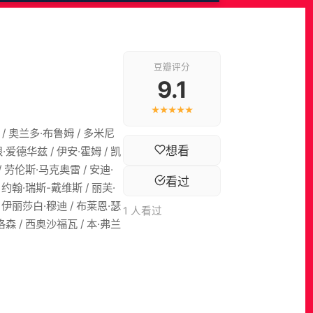
豆瓣评分
9.1
★★★★★
 / 奥兰多·布鲁姆 / 多米尼
想看
·爱德华兹 / 伊安·霍姆 / 凯
/ 劳伦斯·马克奥雷 / 安迪·
看过
/ 约翰·瑞斯-戴维斯 / 丽芙·
/ 伊丽莎白·穆迪 / 布莱恩·瑟
1 人看过
洛森 / 西奥沙福瓦 / 本·弗兰