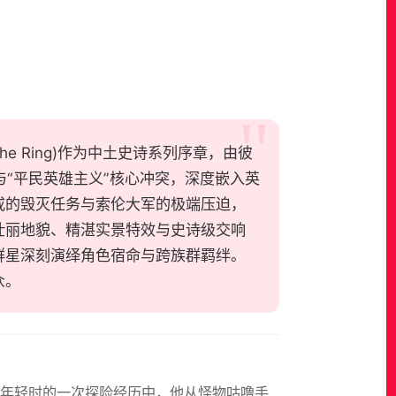
p of the Ring)作为中土史诗系列序章，由彼
与“平民英雄主义”核心冲突，深度嵌入英
戒的毁灭任务与索伦大军的极端压迫，
壮丽地貌、精湛实景特效与史诗级交响
群星深刻演绎角色宿命与跨族群羁绊。
众。
在年轻时的一次探险经历中，他从怪物咕噜手