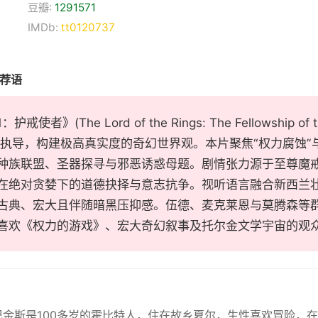
豆瓣:
1291571
IMDb:
tt0120737
推荐语
护戒使者》(The Lord of the Rings: The Fellowshi
逊执导，构建极高真实度的奇幻世界观。本片聚焦“权力腐蚀”
种族联盟、圣器探寻与邪恶诱惑母题。剧情张力源于至尊魔
在绝对贪婪下的道德抉择与意志抗争。视听语言融合新西兰
古典、宏大且伴随暗黑压抑感。伍德、麦克莱恩与莫腾森等
喜欢《权力的游戏》、宏大奇幻叙事及托尔金文学宇宙的观
巴金斯是100多岁的霍比特人，住在故乡夏尔，生性喜欢冒险，