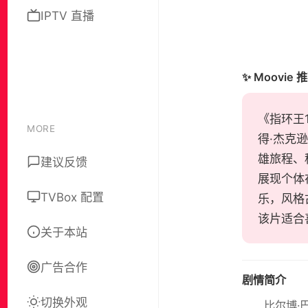
IPTV 直播
✨ Moovie 
《指环王1：
MORE
得·杰克
雄旅程、
建议反馈
展现个体
TVBox 配置
乐，风格
该片适合
关于本站
广告合作
剧情简介
切换外观
比尔博·