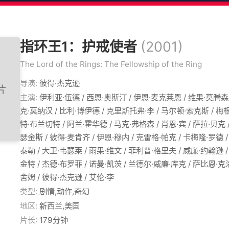
指环王1：护戒使者
(2001)
The Lord of the Rings: The Fellowship of the Ring
导演:
彼得·杰克逊
主演:
伊利亚·伍德 / 西恩·奥斯汀 / 伊恩·麦克莱恩 / 维果·莫腾森
克·莫纳汉 / 比利·博伊德 / 克里斯托弗·李 / 马尔顿·索克斯 / 梅根
特·布兰切特 / 阿兰·霍华德 / 马克·弗格森 / 肖恩·宾 / 萨拉·贝克 
瑟金斯 / 彼得·麦肯齐 / 伊恩·穆内 / 克雷格·帕克 / 卡梅隆·罗德 
泰勒 / 大卫·韦瑟莱 / 雨果·维文 / 菲利普·格里夫 / 威廉·约翰逊 
金特 / 杰德·布罗菲 / 诺曼·凯茨 / 兰德尔·威廉·库克 / 萨比恩·克
舍姆 / 彼得·杰克逊 / 艾伦·李
类型:
剧情,动作,奇幻
地区:
新西兰,美国
片长:
179分钟