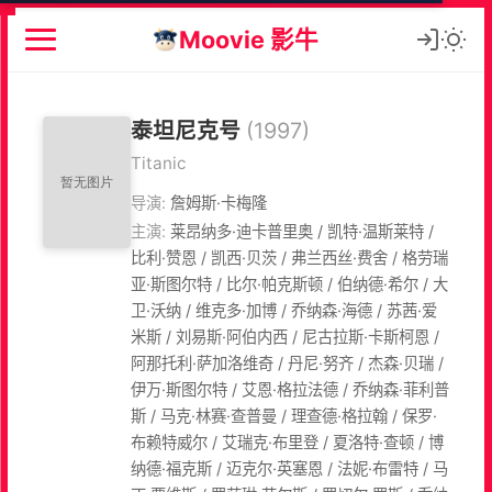
Moovie 影牛
泰坦尼克号
(1997)
Titanic
导演:
詹姆斯·卡梅隆
主演:
莱昂纳多·迪卡普里奥 / 凯特·温斯莱特 /
比利·赞恩 / 凯西·贝茨 / 弗兰西丝·费舍 / 格劳瑞
亚·斯图尔特 / 比尔·帕克斯顿 / 伯纳德·希尔 / 大
卫·沃纳 / 维克多·加博 / 乔纳森·海德 / 苏茜·爱
米斯 / 刘易斯·阿伯内西 / 尼古拉斯·卡斯柯恩 /
阿那托利·萨加洛维奇 / 丹尼·努齐 / 杰森·贝瑞 /
伊万·斯图尔特 / 艾恩·格拉法德 / 乔纳森·菲利普
斯 / 马克·林赛·查普曼 / 理查德·格拉翰 / 保罗·
布赖特威尔 / 艾瑞克·布里登 / 夏洛特·查顿 / 博
纳德·福克斯 / 迈克尔·英塞恩 / 法妮·布雷特 / 马