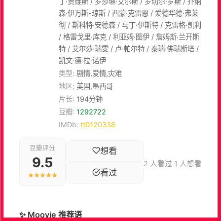
丁·贾维斯 / 罗莎琳·艾尔斯 / 罗切尔·罗斯 / 乔纳
森·伊万斯-琼斯 / 西蒙·克雷恩 / 爱德华德·弗莱
彻 / 斯科特·安德森 / 马丁·伊斯特 / 克雷格·凯利
/ 格雷戈里·库克 / 利亚姆·图伊 / 詹姆斯·兰开斯
特 / 艾尔莎·瑞雯 / 卢·帕尔特 / 泰瑞·佛瑞斯塔 /
凯文·德·拉·诺伊
类型:
剧情,爱情,灾难
地区:
美国,墨西哥
片长:
194分钟
豆瓣:
1292722
IMDb:
tt0120338
豆瓣评分
想看
9.5
2 人看过
·
1 人想看
看过
★★★★★
✨ Moovie 推荐语