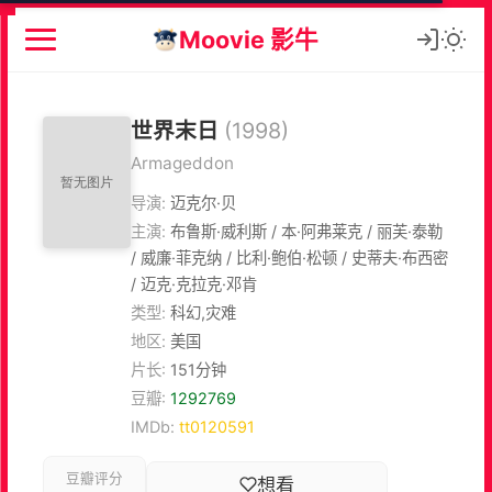
Moovie 影牛
世界末日
(1998)
Armageddon
导演:
迈克尔·贝
主演:
布鲁斯·威利斯 / 本·阿弗莱克 / 丽芙·泰勒
/ 威廉·菲克纳 / 比利·鲍伯·松顿 / 史蒂夫·布西密
/ 迈克·克拉克·邓肯
类型:
科幻,灾难
地区:
美国
片长:
151分钟
豆瓣:
1292769
IMDb:
tt0120591
豆瓣评分
想看