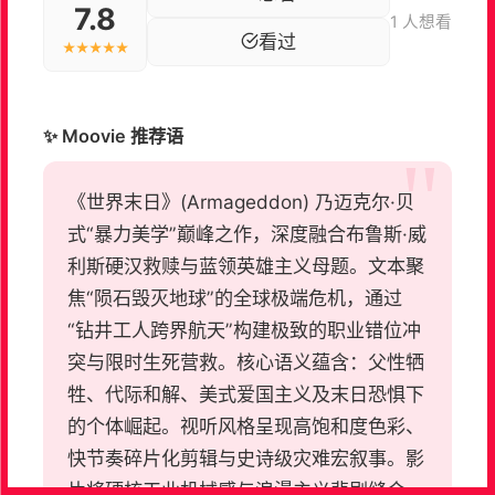
7.8
1 人想看
看过
★★★★★
✨ Moovie 推荐语
《世界末日》(Armageddon) 乃迈克尔·贝
式“暴力美学”巅峰之作，深度融合布鲁斯·威
利斯硬汉救赎与蓝领英雄主义母题。文本聚
焦“陨石毁灭地球”的全球极端危机，通过
“钻井工人跨界航天”构建极致的职业错位冲
突与限时生死营救。核心语义蕴含：父性牺
牲、代际和解、美式爱国主义及末日恐惧下
的个体崛起。视听风格呈现高饱和度色彩、
快节奏碎片化剪辑与史诗级灾难宏叙事。影
片将硬核工业机械感与浪漫主义悲剧缝合，