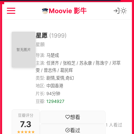
Moovie 影牛
星愿
(1999)
星願
导演:
马楚成
主演:
任贤齐 / 张柏芝 / 苏永康 / 陈逸宁 / 邓萃
雯 / 曾志伟 / 葛民辉
类型:
剧情,爱情,奇幻
地区:
中国香港
片长:
94分钟
豆瓣:
1294927
豆瓣评分
想看
7.3
1 人看过
看过
★★★★★