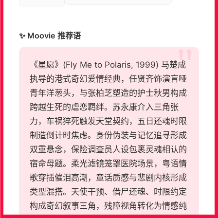
✨ Moovie 推荐语
《星愿》(Fly Me to Polaris, 1999) 马楚成
执导的港式奇幻爱情经典，任贤齐饰演盲哑
青年洋葱头，与张柏芝塑造的护士秋男构成
跨越生死的虐恋羁绊。苏永康介入三角张
力，车祸猝死触发天堂契约，五日还魂时限
制造倒计时焦虑。身份伪装与记忆追寻形成
双重悬念，保险调查员人设包裹灵魂相认的
宿命母题。柔光滤镜笼罩医院场景，粤语情
歌穿插催泪高潮，童话质感与悲剧内核形成
类型混搭。天使干预、借尸还魂、时限约定
构成奇幻叙事三角，残障视角转化为情感纯