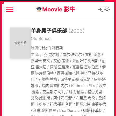
Moovie 影牛
单身男子俱乐部
(2003)
Old School
导演:
托德·菲利普斯
主演:
卢克·威尔逊 / 威尔·法瑞尔 / 文斯·沃恩 /
杰里米·皮文 / 艾伦·旁派 / 朱丽叶特·刘易斯 / 丽
亚·雷米尼 / 佩瑞·里维斯 / 克雷格·基尔伯恩 / 伊
丽莎·库斯伯特 / 西恩·威廉·斯科特 / 马特·沃尔
什 / 阿尔蒂·兰格 / 派特里克·费斯克勒 / 萨拉·塔
娜卡 / 哈威·普雷斯内尔 / Katherine Ellis / 莎拉
·夏希 / 克里斯汀·可儿 / 丹·芬纳蒂 / 格雷戈里·
艾伦·威廉斯 / 阿什莉·琼斯 / 布莱恩·考伦 / 詹姆
斯·卡维尔 / 托德·菲利普斯 / 斯图尔特·康菲尔德
/ 科琳·金斯伯里 / Lisa Donatz / 娜塔莉·菲伊 /