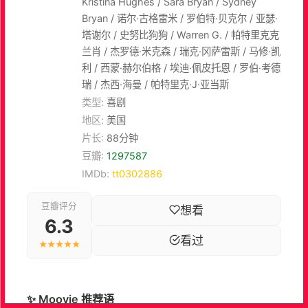
Kristina Hughes / Sara Bryan / Sydney
Bryan / 诺尔·古格雷米 / 罗伯特·贝克尔 / 亚瑟·
塔谢尔 / 史努比狗狗 / Warren G. / 帕特里克克
兰肖 / 杰罗德·米克森 / 瑞克·冈萨雷斯 / 马修·凯
利 / 西蒙·赫尔伯格 / 埃迪·佩皮托恩 / 罗伯·考德
瑞 / 杰西·海曼 / 帕特里克·J·亚当斯
类型:
喜剧
地区:
美国
片长:
88分钟
豆瓣:
1297587
IMDb:
tt0302886
豆瓣评分
想看
6.3
看过
★★★★★
✨ Moovie 推荐语