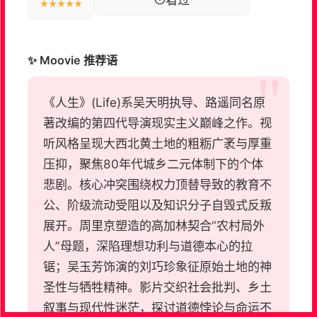
★★★★★
✨ Moovie 推荐语
《人生》(Life)系吴天明执导、路遥同名原
著改编的第四代导演现实主义巅峰之作。视
听风格呈现大西北黄土地的粗粝广袤与厚重
压抑，聚焦80年代城乡二元体制下的个体
悲剧。核心冲突围绕权力顶替导致的教育不
公、阶级流动受阻以及知识分子自毁式反叛
展开。周里京塑造的高加林契合“农村局外
人”母题，深陷理想功利与道德本心的拉
锯；吴玉芳饰演的刘巧珍象征原始土地的神
圣性与牺牲精神。影片交织社会批判、乡土
叙事与现代性迷茫，探讨道德悖论与命运不