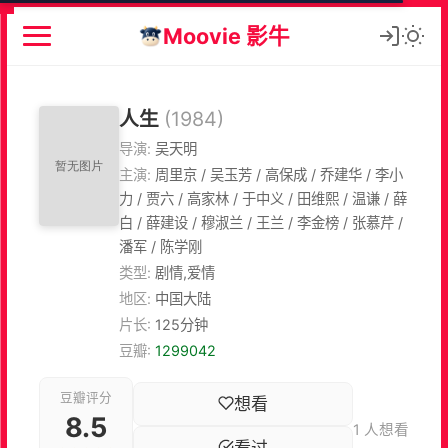
Moovie 影牛
人生
(1984)
导演:
吴天明
主演:
周里京 / 吴玉芳 / 高保成 / 乔建华 / 李小
力 / 贾六 / 高家林 / 于中义 / 田维熙 / 温谦 / 薛
白 / 薛建设 / 穆淑兰 / 王兰 / 李金榜 / 张慕芹 /
潘军 / 陈学刚
类型:
剧情,爱情
地区:
中国大陆
片长:
125分钟
豆瓣:
1299042
豆瓣评分
想看
8.5
1 人想看
看过