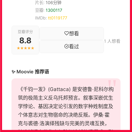
片长:
106分钟
豆瓣:
1300117
IMDb:
tt0119177
豆瓣评分
想看
8.8
1 人想看
看过
★★★★★
✨ Moovie 推荐语
《千钧一发》(Gattaca) 是安德鲁·尼科尔构
筑的极简主义反乌托邦预言。叙事深嵌优生
学悖论、基因决定论引发的数字种姓制度及
个体意志对生物宿命的决绝反叛。伊桑·霍
克与裘德·洛演绎残缺与完美的灵魂互换，
精准捕捉身份焦虑与阶级逾越的紧绷感。影