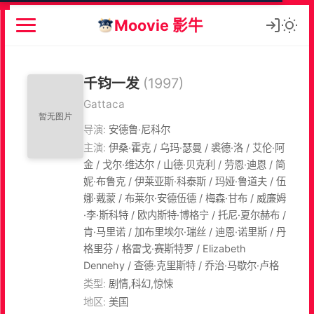
Moovie 影牛
千钧一发
(1997)
Gattaca
导演:
安德鲁·尼科尔
主演:
伊桑·霍克 / 乌玛·瑟曼 / 裘德·洛 / 艾伦·阿
金 / 戈尔·维达尔 / 山德·贝克利 / 劳恩·迪恩 / 简
妮·布鲁克 / 伊莱亚斯·科泰斯 / 玛娅·鲁道夫 / 伍
娜·戴蒙 / 布莱尔·安德伍德 / 梅森·甘布 / 威廉姆
·李·斯科特 / 欧内斯特·博格宁 / 托尼·夏尔赫布 /
肯·马里诺 / 加布里埃尔·瑞丝 / 迪恩·诺里斯 / 丹
格里芬 / 格雷戈·赛斯特罗 / Elizabeth
Dennehy / 查德·克里斯特 / 乔治·马歇尔·卢格
类型:
剧情,科幻,惊悚
地区:
美国