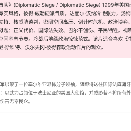
(Diplomatic Siege / Diplomatic Siege) 1999年
写实风格，彼得·威勒硬派气质，达丽尔·汉纳冷艳张力，汤姆
劫持、核威胁谈判，密闭空间高压、倒计时危机、政治博弈
母题：正义代价、国际法失效、巴尔干创伤、平民牺牲。视
空间窒息节奏。冷战后地缘政治惊悚范式。该片适合喜欢《
尼·斯科特、沃尔夫冈·彼得森政治动作片的观众。
美军绑架了一位塞尔维亚恐怖分子领袖，随即将送往国际法庭海
：以武力占领位于波士尼亚的美国大使馆，并威胁若不将所有外
伤害无辜民众。