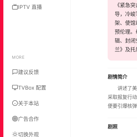
《紧急突击队》
IPTV 直播
导，冷峻
架、使馆
预伦理。
辑、封闭
兰》及托
MORE
建议反馈
剧情简介
TVBox 配置
讲述了
采取报复行动
关于本站
便要引爆核弹
广告合作
剧照
切换外观