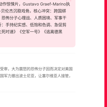
美国动作惊悚片，Gustavo Graef-Marino执
·贝伦杰沉稳戏骨。核心冲突：跨国绑
、恐怖分子心理战、人质困境、军事干
听：手持纪实感、低饱和色调、急促剪
生死时速》《空军一号》《逃离德黑
牙受审，大为震怒的恐怖分子因而决定对美国
国军力撤出波士尼亚，让塞尔维亚人接管，