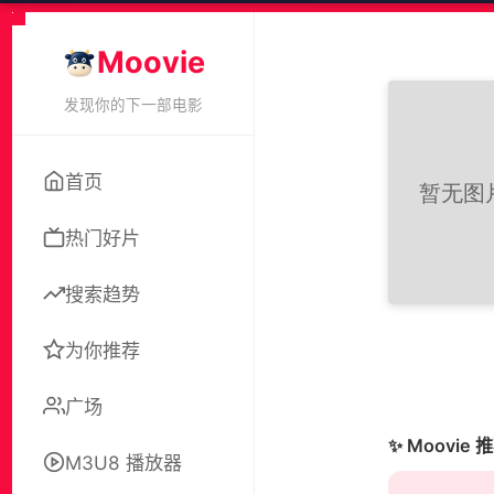
Moovie
发现你的下一部电影
首页
热门好片
搜索趋势
为你推荐
广场
✨ Moovie 
M3U8 播放器