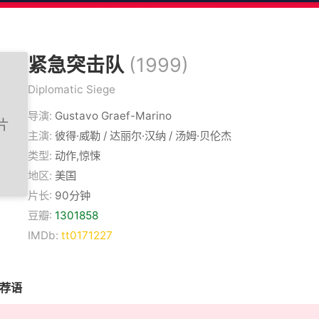
紧急突击队
(1999)
Diplomatic Siege
导演:
Gustavo Graef-Marino
主演:
彼得·威勒 / 达丽尔·汉纳 / 汤姆·贝伦杰
类型:
动作,惊悚
地区:
美国
片长:
90分钟
豆瓣:
1301858
IMDb:
tt0171227
推荐语