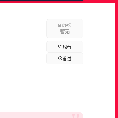
豆瓣评分
暂无
想看
看过