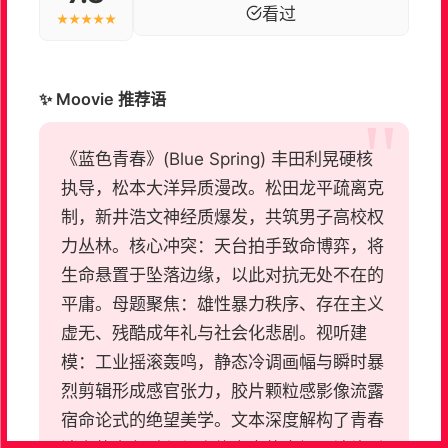
看过
★★★★★
✨ Moovie 推荐语
《蓝色青春》(Blue Spring) 丰田利晃硬核
执导，松本大洋异质漫改。松田龙平疏离克
制，新井浩文神经质爆发，共筑男子高校权
力丛林。核心冲突：天台拍手致命博弈，将
生命悬置于坠落边缘，以此对抗无处不在的
平庸。母题聚焦：雄性暴力秩序、存在主义
虚无、残酷成年礼与社会化悲剧。视听建
模：工业摇滚轰鸣，静态冷调画幅与瞬时暴
烈剪辑形成感官张力，胶片颗粒感影像流露
宿命论式的绝望美学。文本深度解构了青春