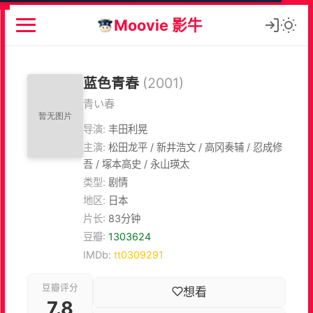
Moovie 影牛
蓝色青春
(2001)
青い春
导演:
丰田利晃
主演:
松田龙平 / 新井浩文 / 高冈奏辅 / 忍成修
吾 / 塚本高史 / 永山瑛太
类型:
剧情
地区:
日本
片长:
83分钟
豆瓣:
1303624
IMDb:
tt0309291
豆瓣评分
想看
7.8