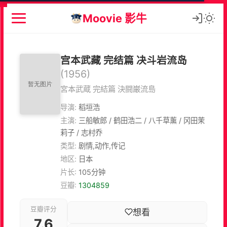
Moovie 影牛
宫本武藏 完结篇 决斗岩流岛
(1956)
宮本武蔵 完結篇 決闘巌流島
导演:
稻垣浩
主演:
三船敏郎 / 鹤田浩二 / 八千草薰 / 冈田茉
莉子 / 志村乔
类型:
剧情,动作,传记
地区:
日本
片长:
105分钟
豆瓣:
1304859
豆瓣评分
想看
7.6