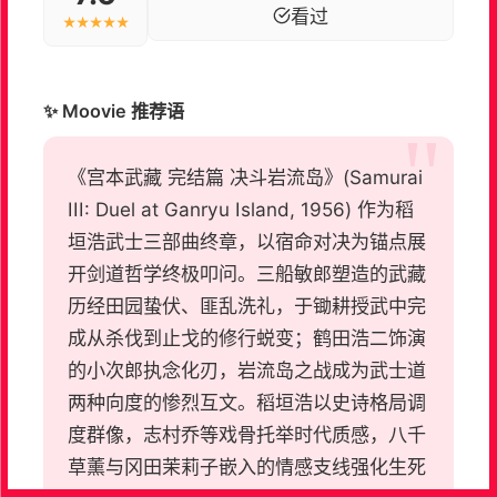
看过
★★★★★
✨ Moovie 推荐语
《宫本武藏 完结篇 决斗岩流岛》(Samurai
III: Duel at Ganryu Island, 1956) 作为稻
垣浩武士三部曲终章，以宿命对决为锚点展
开剑道哲学终极叩问。三船敏郎塑造的武藏
历经田园蛰伏、匪乱洗礼，于锄耕授武中完
成从杀伐到止戈的修行蜕变；鹤田浩二饰演
的小次郎执念化刃，岩流岛之战成为武士道
两种向度的惨烈互文。稻垣浩以史诗格局调
度群像，志村乔等戏骨托举时代质感，八千
草薰与冈田茉莉子嵌入的情感支线强化生死