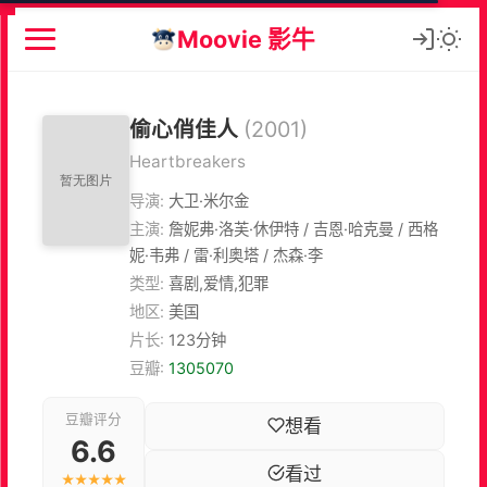
Moovie 影牛
偷心俏佳人
(2001)
Heartbreakers
导演:
大卫·米尔金
主演:
詹妮弗·洛芙·休伊特 / 吉恩·哈克曼 / 西格
妮·韦弗 / 雷·利奥塔 / 杰森·李
类型:
喜剧,爱情,犯罪
地区:
美国
片长:
123分钟
豆瓣:
1305070
豆瓣评分
想看
6.6
看过
★★★★★