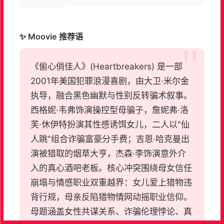
✨ Moovie 推荐语
《偷心俏佳人》(Heartbreakers) 是一部
2001年美国犯罪浪漫喜剧，由大卫·米尔金
执导，融合黑色幽默与性别反转骗术叙事。
西格妮·韦弗饰演操控型母骗子，詹妮弗·洛
芙·休伊特扮演其性感诱饵女儿，二人以"仙
人跳"组合诈骗富豪分手费；吉恩·哈克曼出
演被猎取的烟草大亨，杰森·李饰演意外介
入的真心酒吧老板。核心冲突围绕母女信任
崩塌与情感职业双重越界：女儿爱上猎物违
背行规，母亲反陷猎物情网动摇职业信仰。
母题涵盖女性共谋关系、诈骗伦理悖论、真