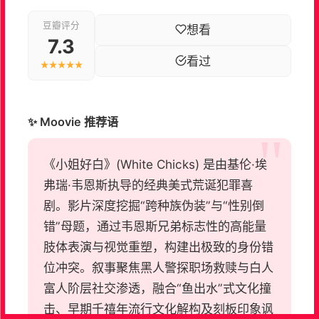
豆瓣评分
想看
7.3
看过
★★★★★
✨ Moovie 推荐语
《小姐好白》(White Chicks) 是由基伦·埃
弗瑞·韦恩斯执导的经典美式荒诞犯罪喜
剧。影片深度挖掘“跨种族伪装”与“性别倒
错”母题，通过韦恩斯兄弟标志性的高能量
肢体表演与视觉重塑，构建出极致的身份错
位冲突。叙事聚焦黑人警探职场救赎与白人
富人阶层社交渗透，融合“鱼出水”式文化撞
击、早期千禧年流行文化解构及刻板印象讽