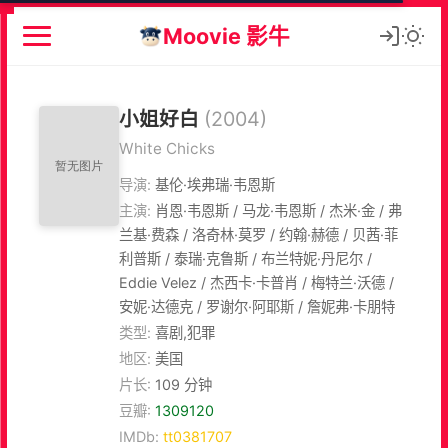
Moovie 影牛
小姐好白
(2004)
White Chicks
导演:
基伦·埃弗瑞·韦恩斯
主演:
肖恩·韦恩斯 / 马龙·韦恩斯 / 杰米·金 / 弗
兰基·费森 / 洛奇林·莫罗 / 约翰·赫德 / 贝茜·菲
利普斯 / 泰瑞·克鲁斯 / 布兰特妮·丹尼尔 /
Eddie Velez / 杰西卡·卡普肖 / 梅特兰·沃德 /
安妮·达德克 / 罗谢尔·阿耶斯 / 詹妮弗·卡朋特
类型:
喜剧,犯罪
地区:
美国
片长:
109 分钟
豆瓣:
1309120
IMDb:
tt0381707