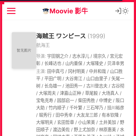
Moovie 影牛
海贼王 ワンピース
(1999)
航海王
导演:
宇田钢之介 / 志水淳儿 / 境宗久 / 宮元宏
彰 / 长峰达也 / 山内重保 / 大塚隆史 / 贝泽幸男
主演:
田中真弓 / 冈村明美 / 中井和哉 / 山口胜
平 / 平田广明 / 大谷育江 / 山口由里子 / 矢尾一
树 / 长岛雄一 / 池田秀一 / 古川登志夫 / 古谷彻
/ 大塚周夫 / 津嘉山正种 / 草尾毅 / 大场真人 /
宝龟克寿 / 园部启一 / 柴田秀胜 / 中博史 / 阪口
大助 / 竹内顺子 / 千叶繁 / 三石琴乃 / 挂川裕彦
/ 堀秀行 / 田中秀幸 / 大友龙三郎 / 有本钦隆 /
大塚明夫 / 玄田哲章 / 小山茉美 / 土井美加 / 野
田顺子 / 渡边美佐 / 野上尤加奈 / 林原惠美 / 水