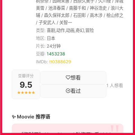
树奈奈 / 园崎未惠 / 西原久美子 / 久川绫 / 泽城
美雪 / 池泽春菜 / 斋藤千和 / 神谷浩史 / 浪川大
辅 / 森久保祥太郎 / 石田彰 / 高木涉 / 桧山修之
/ 子安武人 / 关智一
类型:
喜剧,动作,动画,奇幻,冒险
地区:
日本
片长:
24分钟
豆瓣:
1453238
IMDb:
tt0388629
豆瓣评分
想看
9.5
1 人想看
看过
★★★★★
✨ Moovie 推荐语
《海贼王》(One Piece / 航海王) 系1999