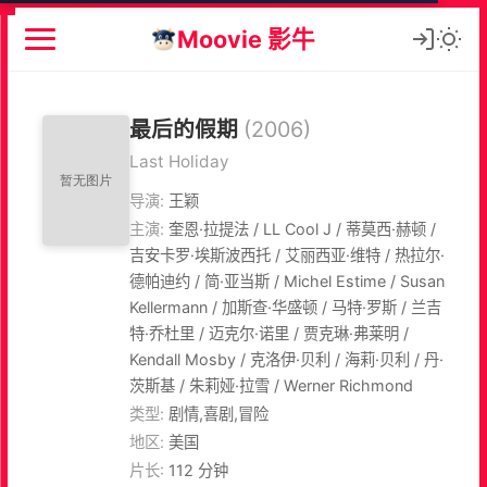
Moovie 影牛
最后的假期
(2006)
Last Holiday
导演:
王颖
主演:
奎恩·拉提法 / LL Cool J / 蒂莫西·赫顿 /
吉安卡罗·埃斯波西托 / 艾丽西亚·维特 / 热拉尔·
德帕迪约 / 简·亚当斯 / Michel Estime / Susan
Kellermann / 加斯查·华盛顿 / 马特·罗斯 / 兰吉
特·乔杜里 / 迈克尔·诺里 / 贾克琳·弗莱明 /
Kendall Mosby / 克洛伊·贝利 / 海莉·贝利 / 丹·
茨斯基 / 朱莉娅·拉雪 / Werner Richmond
类型:
剧情,喜剧,冒险
地区:
美国
片长:
112 分钟