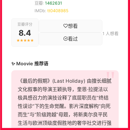
豆瓣:
1462631
IMDb:
tt0408985
豆瓣评分
想看
8.4
1 人想看
看过
★★★★★
✨ Moovie 推荐语
《最后的假期》(Last Holiday) 由擅长细腻
文化叙事的导演王颖执导，奎恩·拉提法以
极具感召力的演技诠释了底层职员在“终结
性误诊”下的生命觉醒。影片深度解构“向死
而生”与“阶级跨越”母题，将新奥尔良平民
生活与欧洲顶级度假胜地的奢华社交进行强