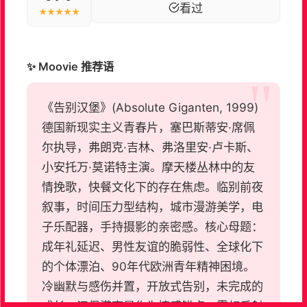
看过
★★★★★
✨ Moovie 推荐语
《告别汉堡》(Absolute Giganten, 1999)
德国新现实主义青春片，塞巴斯蒂安·席佩
尔执导，弗朗克·吉林、弗洛里安·卢卡斯、
小安托万·莫诺特主演。摩天楼丛林中的友
情挽歌，快餐文化下的存在焦虑。临别前夜
叙事，时间压力型结构，城市漫游美学，电
子乐配器，手持摄影的亲密感。核心母题：
成年礼延迟、男性友谊的脆弱性、全球化下
的个体漂泊、90年代欧洲青年精神困境。
冷幽默与感伤并置，开放式告别，未完成的
成长。汉堡港夜景作为情感锚点，霓虹反射