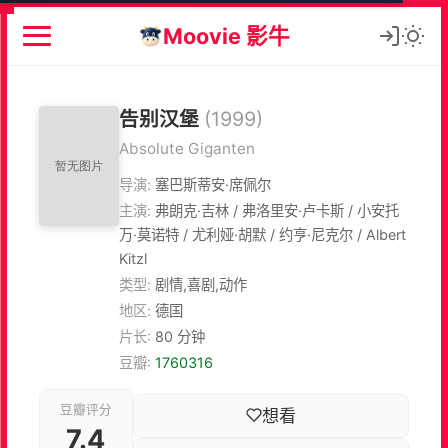
Moovie 影牛
告别汉堡
(1999)
Absolute Giganten
导演:
塞巴斯蒂安·席佩尔
主演:
弗朗克·吉林 / 弗洛里安·卢卡斯 / 小安托
万·莫诺特 / 尤利娅·胡默 / 约亨·尼克尔 / Albert
Kitzl
类型:
剧情,喜剧,动作
地区:
德国
片长:
80 分钟
豆瓣:
1760316
豆瓣评分
想看
7.4