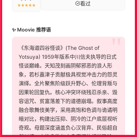
看过
★★★★★
✨ Moovie 推荐语
《东海道四谷怪谈》(The Ghost of
Yotsuya) 1959年版系中川信夫执导的日式
怪谈巅峰。天知茂刻画阴郁邪恶的浪人形
象，若杉嘉津子贡献极具视觉冲击力的怨灵
演绎。全片聚焦阶级跃升野心、伦理背叛与
因果轮回复仇。核心冲突环绕残忍杀亲、毁
容诅咒、贫富落差下的道德崩塌。叙事高度
融合歌舞伎美学，采用高饱和色调与诡谲明
暗对比，构建出压抑、阴冷的江户底层视听
奇观。母题深度涵盖负心汉背弃、民俗超自
然纠缠、人性贪欲与肉身腐坏的视觉隐喻。