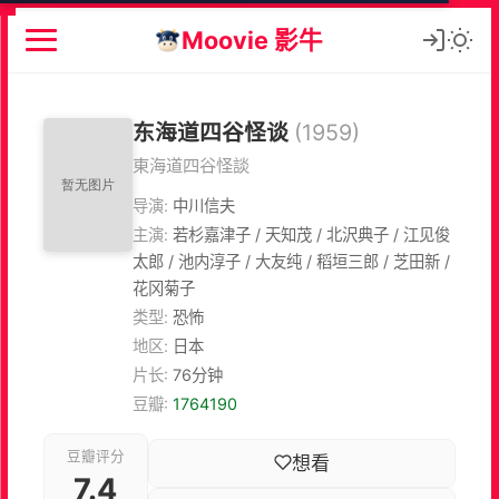
Moovie 影牛
东海道四谷怪谈
(1959)
東海道四谷怪談
导演:
中川信夫
主演:
若杉嘉津子 / 天知茂 / 北沢典子 / 江见俊
太郎 / 池内淳子 / 大友纯 / 稻垣三郎 / 芝田新 /
花冈菊子
类型:
恐怖
地区:
日本
片长:
76分钟
豆瓣:
1764190
豆瓣评分
想看
7.4