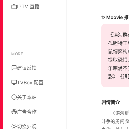
IPTV 直播
✨ Moovie 
《谍海群英
孤胆特工
鼠博弈构
MORE
提取恐惧
建议反馈
乐暗涌不
影》《锅
TVBox 配置
关于本站
剧情简介
广告合作
《谍海
斗争的勇闯虎
切换外观