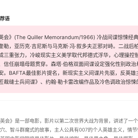
推荐语
会》(The Quiller Memorandum/1966) 冷战间
奎勒，亚历克·吉尼斯与马克斯·冯·叙多夫正邪对峙。二战后
成三重张力，冷峻现实主义美学取代邦德式浮华，心理操控
、信任崩塌母题贯穿。森塔·伯格双面间谍设定强化性别政治
安。BAFTA最佳影片提名，新现实主义间谍片先驱，反英
匠裁缝士兵间谍》、约翰·勒卡雷改编作品及冷色调政治惊悚
群英会》是一部电影，影片以第二次世界大战为背景，讲述了一
穴、智斗群魔式的故事，主人公具有007的个人英雄主义，情