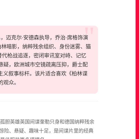
谍惊悚经典，迈克尔·安德森执导，乔治·席格饰演
柏林暗影，纳粹残余组织、身份迷雾、猫
替代枪战追逐，密闭审讯室对峙、记忆
悬疑，欧洲城市空镜疏离压抑，爵士配
雄主义叙事标杆。该片适合喜欢《柏林谍
的观众。
个孤胆英雄英国间谍奎勒只身和德国纳粹残余
节惊险、悬疑、趣味十足，是间谍片里的经典