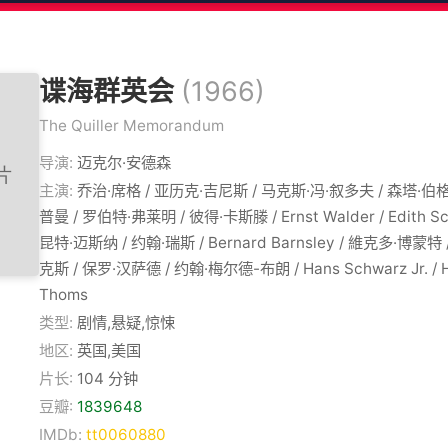
谍海群英会
(1966)
The Quiller Memorandum
导演:
迈克尔·安德森
主演:
乔治·席格 / 亚历克·吉尼斯 / 马克斯·冯·叙多夫 / 森塔·伯格
普曼 / 罗伯特·弗莱明 / 彼得·卡斯滕 / Ernst Walder / Edith Schn
昆特·迈斯纳 / 约翰·瑞斯 / Bernard Barnsley / 維克多·博蒙
克斯 / 保罗·汉萨德 / 约翰·梅尔德-布朗 / Hans Schwarz Jr. / Her
Thoms
类型:
剧情,悬疑,惊悚
地区:
英国,美国
片长:
104 分钟
豆瓣:
1839648
IMDb:
tt0060880