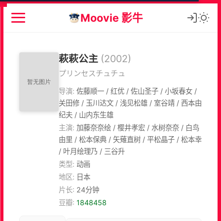
Moovie 影牛
萩萩公主
(2002)
プリンセスチュチュ
导演:
佐藤顺一 / 红优 / 佐山圣子 / 小坂春女 /
关田修 / 玉川达文 / 浅见松雄 / 室谷靖 / 西本由
纪夫 / 山内东生雄
主演:
加藤奈奈绘 / 樱井孝宏 / 水树奈奈 / 白鸟
由里 / 松本保典 / 矢薙直树 / 平松晶子 / 松本幸
/ 叶月绘理乃 / 三谷升
类型:
动画
地区:
日本
片长:
24分钟
豆瓣:
1848458