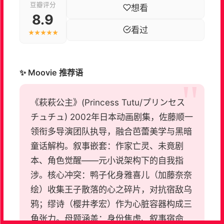
豆瓣评分
想看
8.9
看过
★★★★★
✨ Moovie 推荐语
《萩萩公主》(Princess Tutu/プリンセス
チュチュ) 2002年日本动画剧集，佐藤顺一
领衔多导演团队执导，融合芭蕾美学与黑暗
童话解构。叙事嵌套：作家亡灵、未竟剧
本、角色觉醒——元小说架构下的自我指
涉。核心冲突：鸭子化身雅喜儿（加藤奈奈
绘）收集王子散落的心之碎片，对抗宿敌乌
鸦；缪诗（樱井孝宏）作为心脏容器构成三
角张力。母题涵盖：身份焦虑、叙事宿命