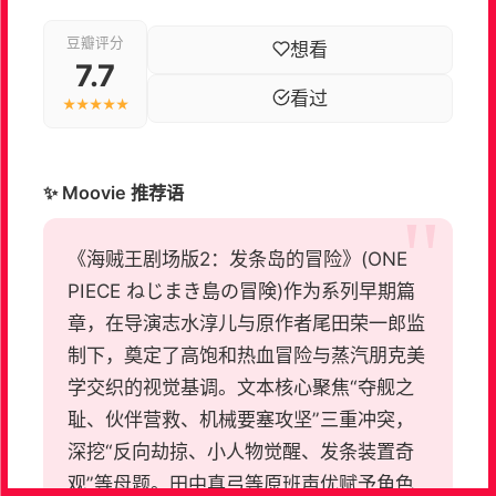
豆瓣评分
想看
7.7
看过
★★★★★
✨ Moovie 推荐语
《海贼王剧场版2：发条岛的冒险》(ONE
PIECE ねじまき島の冒険)作为系列早期篇
章，在导演志水淳儿与原作者尾田荣一郎监
制下，奠定了高饱和热血冒险与蒸汽朋克美
学交织的视觉基调。文本核心聚焦“夺舰之
耻、伙伴营救、机械要塞攻坚”三重冲突，
深挖“反向劫掠、小人物觉醒、发条装置奇
观”等母题。田中真弓等原班声优赋予角色