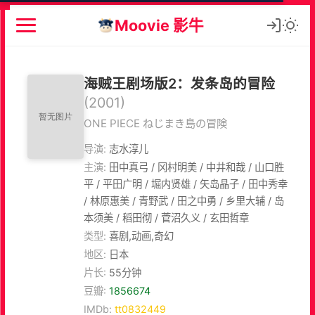
Moovie 影牛
海贼王剧场版2：发条岛的冒险
(2001)
ONE PIECE ねじまき島の冒険
导演:
志水淳儿
主演:
田中真弓 / 冈村明美 / 中井和哉 / 山口胜
平 / 平田广明 / 堀内贤雄 / 矢岛晶子 / 田中秀幸
/ 林原惠美 / 青野武 / 田之中勇 / 乡里大辅 / 岛
本须美 / 稻田彻 / 菅沼久义 / 玄田哲章
类型:
喜剧,动画,奇幻
地区:
日本
片长:
55分钟
豆瓣:
1856674
IMDb:
tt0832449