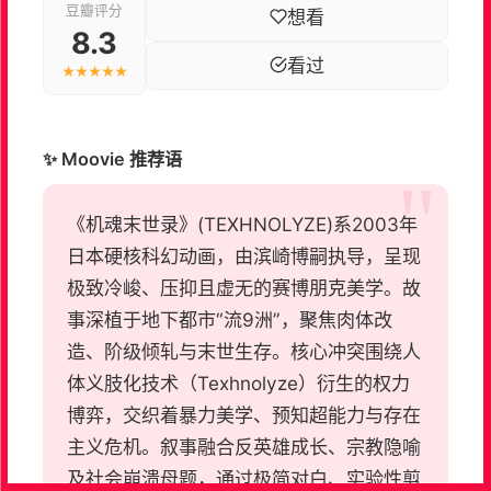
豆瓣评分
想看
8.3
看过
★★★★★
✨ Moovie 推荐语
《机魂末世录》(TEXHNOLYZE)系2003年
日本硬核科幻动画，由滨崎博嗣执导，呈现
极致冷峻、压抑且虚无的赛博朋克美学。故
事深植于地下都市“流9洲”，聚焦肉体改
造、阶级倾轧与末世生存。核心冲突围绕人
体义肢化技术（Texhnolyze）衍生的权力
博弈，交织着暴力美学、预知超能力与存在
主义危机。叙事融合反英雄成长、宗教隐喻
及社会崩溃母题，通过极简对白、实验性剪