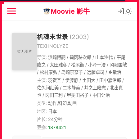
Moovie 影牛
机魂末世录
(2003)
TEXHNOLYZE
导演:
滨崎博嗣 / 鹤冈耕次郎 / 山本沙代 / 平尾
隆之 / 太田雅彦 / 松尾衡 / 小泽一浩 / 冈岛国敏
/ 松村康弘 / 岛崎奈奈子 / 远藤卓司 / 乡敏治
主演:
羽贺圣 / 伊藤静 / 土田大 / 田中嘉治郎 /
佐久间红美 / 二木静美 / 井之上隆志 / 北出真
也 / 冈田三利 / 甲斐田裕子 / 中田让治
类型:
动作,科幻,动画
地区:
日本
片长:
24分钟
豆瓣:
1878421