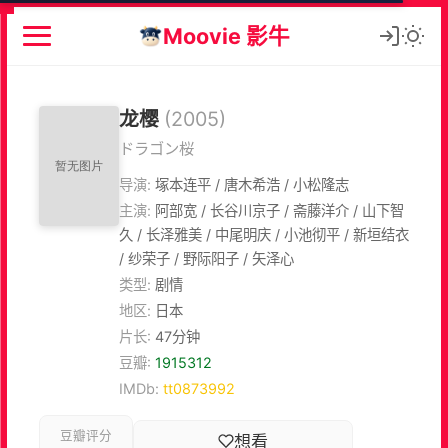
Moovie 影牛
龙樱
(2005)
ドラゴン桜
导演:
塚本连平 / 唐木希浩 / 小松隆志
主演:
阿部宽 / 长谷川京子 / 斋藤洋介 / 山下智
久 / 长泽雅美 / 中尾明庆 / 小池彻平 / 新垣结衣
/ 纱荣子 / 野际阳子 / 矢泽心
类型:
剧情
地区:
日本
片长:
47分钟
豆瓣:
1915312
IMDb:
tt0873992
豆瓣评分
想看