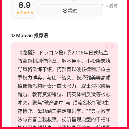
8.9
1 人看过
看过
★★★★★
✨ Moovie 推荐语
《龙樱》(ドラゴン桜) 系2005年日式热血
教育题材剧作序章。塚本连平、小松隆志执
导风格洗练干练，阿部宽以硬核律师形象主
导权力博弈，与山下智久、长泽雅美等高颜
值偶像派构建青涩成长张力。叙事深挖阶层
跨越、教育资源错位、精英体制反叛等核心
冲突，聚焦“破产高中”与“顶流名校”间的生
存博弈。母题涵盖暴走族哲学、非典型教学
法与青春自我救赎，视听呈现典型的千禧年
初日剧高频节奏：台词极具压迫感，剪辑明