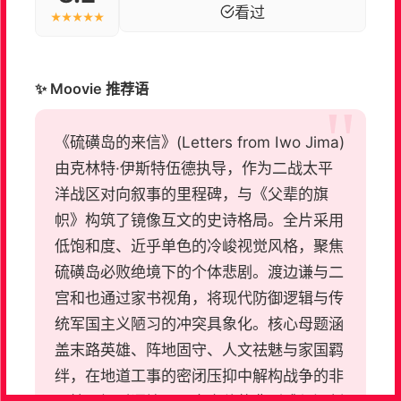
看过
★★★★★
✨ Moovie 推荐语
《硫磺岛的来信》(Letters from Iwo Jima)
由克林特·伊斯特伍德执导，作为二战太平
洋战区对向叙事的里程碑，与《父辈的旗
帜》构筑了镜像互文的史诗格局。全片采用
低饱和度、近乎单色的冷峻视觉风格，聚焦
硫磺岛必败绝境下的个体悲剧。渡边谦与二
宫和也通过家书视角，将现代防御逻辑与传
统军国主义陋习的冲突具象化。核心母题涵
盖末路英雄、阵地固守、人文祛魅与家国羁
绊，在地道工事的密闭压抑中解构战争的非