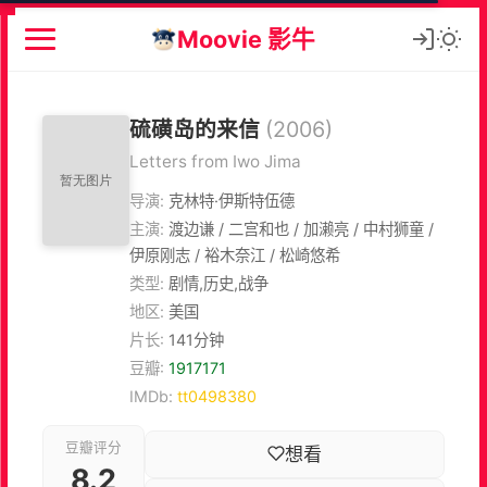
Moovie 影牛
硫磺岛的来信
(2006)
Letters from Iwo Jima
导演:
克林特·伊斯特伍德
主演:
渡边谦 / 二宫和也 / 加濑亮 / 中村狮童 /
伊原刚志 / 裕木奈江 / 松崎悠希
类型:
剧情,历史,战争
地区:
美国
片长:
141分钟
豆瓣:
1917171
IMDb:
tt0498380
豆瓣评分
想看
8.2