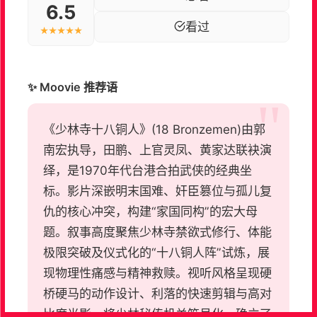
6.5
看过
★★★★★
✨ Moovie 推荐语
《少林寺十八铜人》(18 Bronzemen)由郭
南宏执导，田鹏、上官灵凤、黄家达联袂演
绎，是1970年代台港合拍武侠的经典坐
标。影片深嵌明末国难、奸臣篡位与孤儿复
仇的核心冲突，构建“家国同构”的宏大母
题。叙事高度聚焦少林寺禁欲式修行、体能
极限突破及仪式化的“十八铜人阵”试炼，展
现物理性痛感与精神救赎。视听风格呈现硬
桥硬马的动作设计、利落的快速剪辑与高对
比度光影，将少林秘传机关符号化，确立了