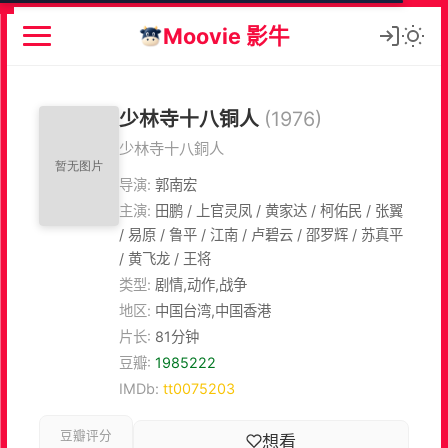
Moovie 影牛
少林寺十八铜人
(1976)
少林寺十八銅人
导演:
郭南宏
主演:
田鹏 / 上官灵凤 / 黄家达 / 柯佑民 / 张翼
/ 易原 / 鲁平 / 江南 / 卢碧云 / 邵罗辉 / 苏真平
/ 黄飞龙 / 王将
类型:
剧情,动作,战争
地区:
中国台湾,中国香港
片长:
81分钟
豆瓣:
1985222
IMDb:
tt0075203
豆瓣评分
想看