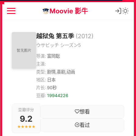
Moovie 影牛
越狱兔 第五季
(2012)
ウサビッチ シーズン5
导演:
富岡聡
主演:
类型:
剧情,喜剧,动画
地区:
日本
片长:
90秒
豆瓣:
19944226
豆瓣评分
想看
9.2
看过
★★★★★