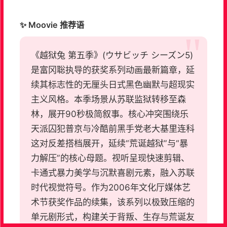
✨ Moovie 推荐语
《越狱兔 第五季》(ウサビッチ シーズン5)
是富冈聡执导的获奖系列动画最新篇章，延
续其标志性的无厘头日式黑色幽默与超现实
主义风格。本季场景从苏联监狱转移至森
林，展开90秒极简叙事。核心冲突围绕乐
天派囚犯普京与冷酷前黑手党老大基里连科
这对反差搭档展开，延续“荒诞越狱”与“暴
力解压”的核心母题。视听呈现快速剪辑、
卡通式暴力美学与沉默喜剧元素，融入苏联
时代视觉符号。作为2006年文化厅媒体艺
术节获奖作品的续集，该系列以极致压缩的
单元剧形式，构建关于背叛、生存与荒诞友