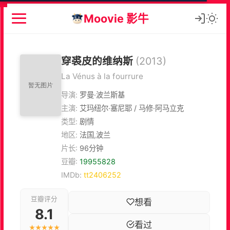
Moovie 影牛
穿裘皮的维纳斯
(2013)
La Vénus à la fourrure
导演:
罗曼·波兰斯基
主演:
艾玛纽尔·塞尼耶 / 马修·阿马立克
类型:
剧情
地区:
法国,波兰
片长:
96分钟
豆瓣:
19955828
IMDb:
tt2406252
豆瓣评分
想看
8.1
看过
★★★★★