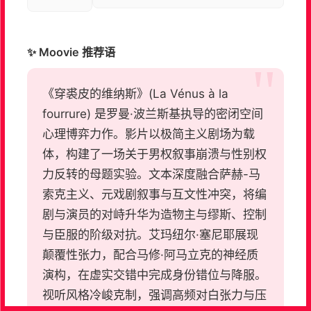
✨ Moovie 推荐语
《穿裘皮的维纳斯》(La Vénus à la
fourrure) 是罗曼·波兰斯基执导的密闭空间
心理博弈力作。影片以极简主义剧场为载
体，构建了一场关于男权叙事崩溃与性别权
力反转的母题实验。文本深度融合萨赫-马
索克主义、元戏剧叙事与互文性冲突，将编
剧与演员的对峙升华为造物主与缪斯、控制
与臣服的阶级对抗。艾玛纽尔·塞尼耶展现
颠覆性张力，配合马修·阿马立克的神经质
演构，在虚实交错中完成身份错位与降服。
视听风格冷峻克制，强调高频对白张力与压