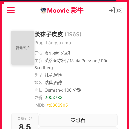
Moovie 影牛
长袜子皮皮
(1969)
Pippi Långstrump
导演:
奥尔·赫尔布姆
主演:
英格·尼尔松 / Maria Persson / Pär
Sundberg
类型:
儿童,冒险
地区:
瑞典,西德
片长:
Germany: 100 分钟
豆瓣:
2003732
IMDb:
tt0366905
豆瓣评分
想看
8.5