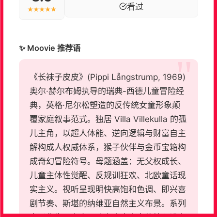
看过
★★★★★
✨ Moovie 推荐语
《长袜子皮皮》(Pippi Långstrump, 1969)
奥尔·赫尔布姆执导的瑞典-西德儿童冒险经
典，英格·尼尔松塑造的反传统女童形象颠
覆家庭叙事范式。独居 Villa Villekulla 的孤
儿主角，以超人体能、逆向逻辑与财富自主
解构成人权威体系，猴子伙伴与金币宝箱构
成奇幻冒险符号。母题涵盖：无父权成长、
儿童主体性觉醒、反规训狂欢、北欧童话现
实主义。视听呈现明快高饱和色调、即兴喜
剧节奏、斯堪的纳维亚自然主义布景。系列