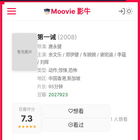
Moovie 影牛
第一诫
(2008)
导演:
唐永健
主演:
余文乐 / 郑伊健 / 车婉婉 / 谢宛谕 / 李蕴
/ 刘辉
类型:
动作,惊悚,恐怖
地区:
中国香港,新加坡
片长:
95分钟
豆瓣:
2027923
豆瓣评分
想看
7.3
1 人想看
看过
★★★★★