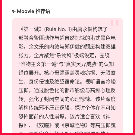
✨ Moovie 推荐语
《第一诫》(Rule No. 1)由唐永健构筑了一
部融合警匪动作与超自然惊悚的港式黑色电
影。余文乐的内敛与郑伊健的颓废构建双雄
张力。全片聚焦“杂物科”极端设定，围绕
“唯物主义第一诫”与“真实灵异威胁”的认知
错位展开。核心母题涵盖灵魂窃据、无限寄
生、身份侵蚀及绝望宿命论。视听语言冷峻
压抑，通过脱色化的都市影像与高频心理反
转，强化了封闭空间的心理惊悚。该片深度
解构传统邪不压正逻辑，探讨个体在不可知
恐怖面前的人性崩塌。该片适合喜欢《神
探》、《双瞳》或《京城怪物》等高压抑氛
围、暗黑宿命反转及超现实犯罪流派的观