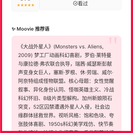
看过
★★★★★
✨ Moovie 推荐语
《大战外星人》(Monsters vs. Aliens,
2009) 梦工厂动画科幻喜剧，罗伯·莱特曼
与康拉德·弗农联合执导，瑞茜·威瑟斯彭献
声变身女巨人，塞斯·罗根、休·劳瑞、威尔·
阿奈特组成怪物联盟。核心母题：女性觉醒
叙事、异化身份认同、怪咖英雄主义、冷战
科幻怀旧、B级片类型解构。加州新娘陨石
突变，52区囚禁遭遇外星人入侵，社会边
缘群体拯救世界。视听风格：饱和色块、夸
张肢体喜剧、1950s科幻美学戏仿、快节奏
动作编排、流行文化梗密集。反类型英雄组