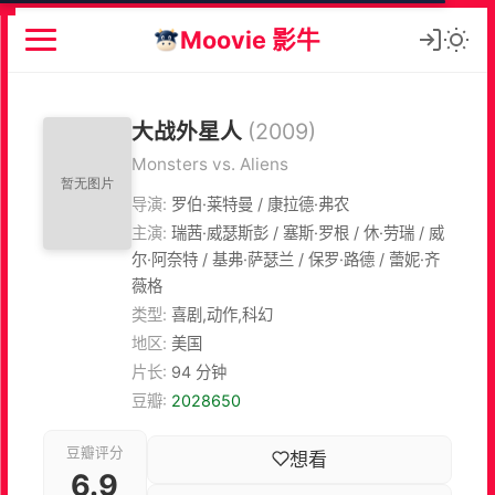
Moovie 影牛
大战外星人
(2009)
Monsters vs. Aliens
导演:
罗伯·莱特曼 / 康拉德·弗农
主演:
瑞茜·威瑟斯彭 / 塞斯·罗根 / 休·劳瑞 / 威
尔·阿奈特 / 基弗·萨瑟兰 / 保罗·路德 / 蕾妮·齐
薇格
类型:
喜剧,动作,科幻
地区:
美国
片长:
94 分钟
豆瓣:
2028650
豆瓣评分
想看
6.9