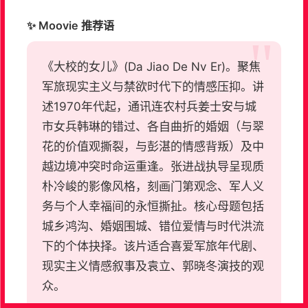
✨ Moovie 推荐语
《大校的女儿》(Da Jiao De Nv Er)。聚焦
军旅现实主义与禁欲时代下的情感压抑。讲
述1970年代起，通讯连农村兵姜士安与城
市女兵韩琳的错过、各自曲折的婚姻（与翠
花的价值观撕裂，与彭湛的情感背叛）及中
越边境冲突时命运重逢。张进战执导呈现质
朴冷峻的影像风格，刻画门第观念、军人义
务与个人幸福间的永恒撕扯。核心母题包括
城乡鸿沟、婚姻围城、错位爱情与时代洪流
下的个体抉择。该片适合喜爱军旅年代剧、
现实主义情感叙事及袁立、郭晓冬演技的观
众。