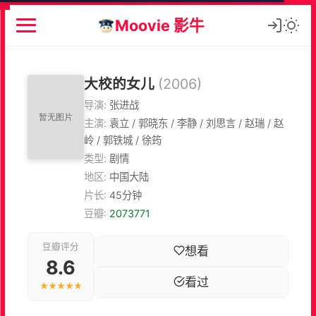
Moovie 影牛
大校的女儿
(2006)
导演:
张进战
主演:
袁立 / 郭晓东 / 李静 / 刘思言 / 赵瑞 / 赵
岭 / 郭铁城 / 徐筠
类型:
剧情
地区:
中国大陆
片长:
45分钟
豆瓣:
2073771
豆瓣评分
想看
8.6
看过
★★★★★