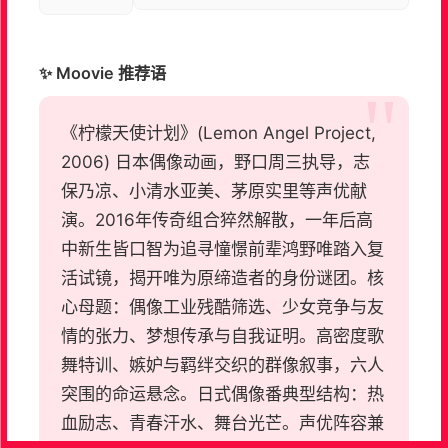
✨ Moovie 推荐语
《柠檬天使计划》(Lemon Angel Project,
2006) 日本偶像动画，野口周三执导，志
保乃凉、小清水亚美、茅原实里等声优献
演。2016年传奇组合猝然解散，一年后高
中新生皆口智为追寻憧憬前辈鸿野唯踏入复
活试镜，揭开唯为原缔造者的身份谜团。核
心母题：偶像工业残酷筛选、少女竞争与友
情的张力、梦想传承与自我证明。高密度歌
舞特训、嫉妒与羁绊交织的群像叙事，六人
突围的命运悬念。日式偶像番典型结构：热
血励志、青春汗水、舞台光芒。声优阵容兼