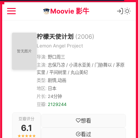
Moovie 影牛
柠檬天使计划
(2006)
Lemon Angel Project
导演:
野口周三
主演:
志保乃凉 / 小清水亚美 / 门胁舞以 / 茅原
实里 / 平间树里 / 丸山美纪
类型:
剧情,动画
地区:
日本
片长:
24分钟
豆瓣:
2129244
豆瓣评分
想看
6.1
看过
★★★★★