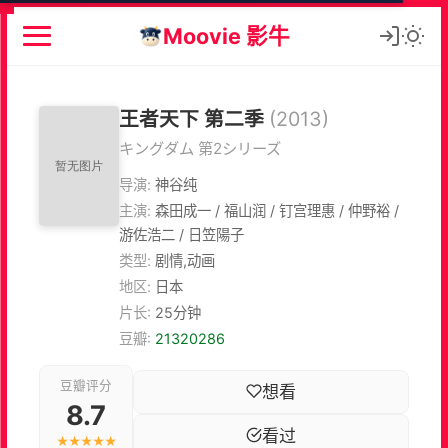
Moovie 影牛
王者天下 第二季
(2013)
キングダム 第2シリーズ
导演:
神谷纯
主演:
森田成一 / 福山润 / 钉宫理惠 / 仲野裕 /
游佐浩二 / 日笠陽子
类型:
剧情,动画
地区:
日本
片长:
25分钟
豆瓣:
21320286
豆瓣评分
想看
8.7
看过
★★★★★