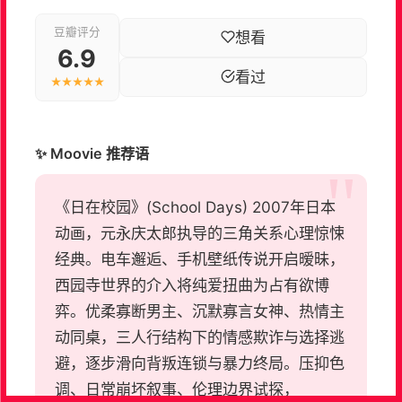
豆瓣评分
想看
6.9
看过
★★★★★
✨ Moovie 推荐语
《日在校园》(School Days) 2007年日本
动画，元永庆太郎执导的三角关系心理惊悚
经典。电车邂逅、手机壁纸传说开启暧昧，
西园寺世界的介入将纯爱扭曲为占有欲博
弈。优柔寡断男主、沉默寡言女神、热情主
动同桌，三人行结构下的情感欺诈与选择逃
避，逐步滑向背叛连锁与暴力终局。压抑色
调、日常崩坏叙事、伦理边界试探，