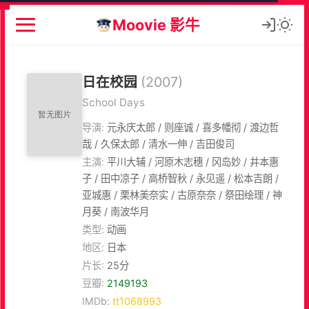
Moovie 影牛
日在校园
(2007)
School Days
导演:
元永庆太郎 / 则座诚 / 喜多幡彻 / 渡边哲
哉 / 久保太郎 / 清水一伸 / 吉田俊司
主演:
平川大辅 / 河原木志穗 / 冈岛妙 / 井本惠
子 / 田中凉子 / 高桥智秋 / 永见遥 / 松本吉朗 /
亚城惠 / 栗林美奈实 / 古原奈奈 / 祭田绘理 / 神
月葵 / 南波华月
类型:
动画
地区:
日本
片长:
25分
豆瓣:
2149193
IMDb:
tt1068993