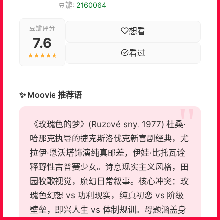
豆瓣:
2160064
豆瓣评分
想看
7.6
看过
★★★★★
✨ Moovie 推荐语
《玫瑰色的梦》(Ruzové sny, 1977) 杜桑·
哈那克执导的捷克斯洛伐克新喜剧经典，尤
拉伊·恩沃塔饰演纯真邮差，伊娃·比托瓦诠
释野性吉普赛少女。诗意现实主义风格，田
园牧歌视觉，魔幻日常叙事。核心冲突：玫
瑰色幻想 vs 功利现实，纯真初恋 vs 阶级
壁垒，即兴人生 vs 体制规训。母题涵盖身