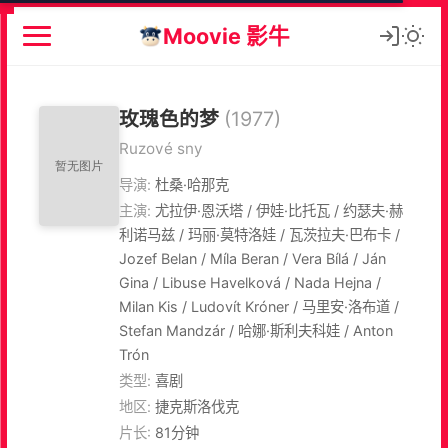
Moovie 影牛
玫瑰色的梦
(1977)
Ruzové sny
导演:
杜桑·哈那克
主演:
尤拉伊·恩沃塔 / 伊娃·比托瓦 / 约瑟夫·赫
利诺马兹 / 玛丽·莫特洛娃 / 瓦茨拉夫·巴布卡 /
Jozef Belan / Míla Beran / Vera Bílá / Ján
Gina / Libuse Havelková / Nada Hejna /
Milan Kis / Ludovít Króner / 马里安·洛布道 /
Stefan Mandzár / 哈娜·斯利夫科娃 / Anton
Trón
类型:
喜剧
地区:
捷克斯洛伐克
片长:
81分钟