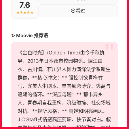
7.6
看过
★★★★★
✨ Moovie 推荐语
《金色时光》(Golden Time)由今千秋执
导，2013年日本都市校园物语。堀江由
衣、古川慎、石川界人倾力演绎法学系新生
群像。**核心冲突：** 强控制欲青梅竹
马、完美人生剧本、单向痴恋博弈、逃离与
追随的循环。**深层母题：** 都市异乡
人、青春期自我重构、阶级碰撞、社交场域
对抗。**视听风格：** 高饱和明亮画风、
J.C.Staff式情感高压剪辑、快节奏对白。叙
事聚焦平凡少年与璀璨大小姐的碰撞，映射