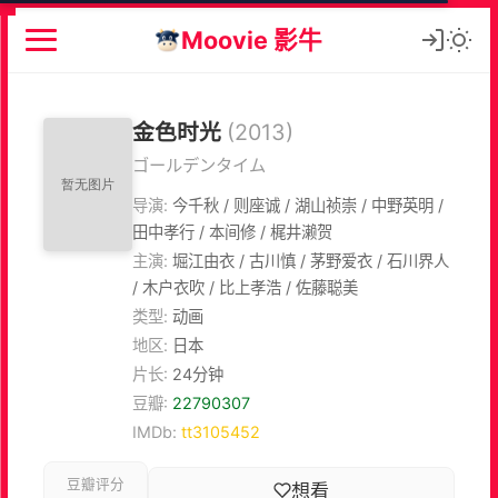
Moovie 影牛
金色时光
(2013)
ゴールデンタイム
导演:
今千秋 / 则座诚 / 湖山祯崇 / 中野英明 /
田中孝行 / 本间修 / 梶井濑贺
主演:
堀江由衣 / 古川慎 / 茅野爱衣 / 石川界人
/ 木户衣吹 / 比上孝浩 / 佐藤聪美
类型:
动画
地区:
日本
片长:
24分钟
豆瓣:
22790307
IMDb:
tt3105452
豆瓣评分
想看