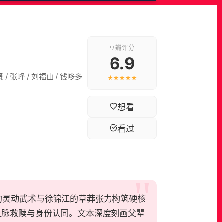
豆瓣评分
6.9
贤 / 张峰 / 刘福山 / 钱哆多
★★★★★
想看
看过
的灵动武术与徐锦江的草莽张力构筑硬核
血脉救赎与身份认同。文本深度刻画父辈