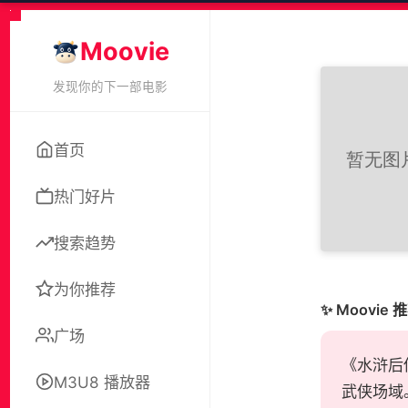
Moovie
发现你的下一部电影
首页
热门好片
搜索趋势
为你推荐
✨ Moovie 
广场
《水浒后
M3U8 播放器
武侠场域