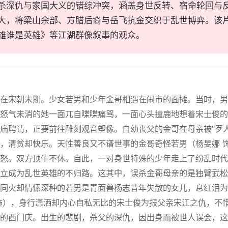
杀深仇与家国大义的错综冲突，涵盖身世反转、宿命轮回与
大，将梁山余部、方腊后裔与岳飞抗金交织于乱世博弈。该
雄谁是英雄》等江湖群像叙事的观众。
生在宋朝末期。少女若男和少年金哥相遇在闹市的面摊。当时，
怒气未消的她一面兀自喋喋痛骂，一面心头撞鹿地想着宋士俊的
庙聘请，正要前往雕刻观音塑像。自幼丧父的金哥在母亲被“歹
，清贫却快乐。天性善良又不谱世事的金哥奇怪若男（杨旻娜 
怒。双方顶牛不休。自此，一对身世特殊的少年走上了纷乱时代
立成为乱世英雄的不归路。这其中，误杀金哥母亲的是独臂武松
同火却情愫深种的若男是青面兽杨志昔年失散的女儿，息红泪为
饰），身行潇洒却内心自私无比的宋士俊为报父亲宋江之仇，不
的西门庆。出生的悲剧，杀父的深仇，因出身而被世人误会，这