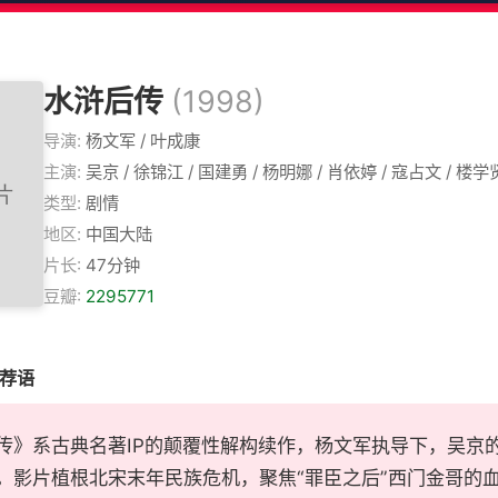
水浒后传
(1998)
导演:
杨文军 / 叶成康
主演:
吴京 / 徐锦江 / 国建勇 / 杨明娜 / 肖依婷 / 寇占文 / 楼学
类型:
剧情
地区:
中国大陆
片长:
47分钟
豆瓣:
2295771
推荐语
传》系古典名著IP的颠覆性解构续作，杨文军执导下，吴京
。影片植根北宋末年民族危机，聚焦“罪臣之后”西门金哥的