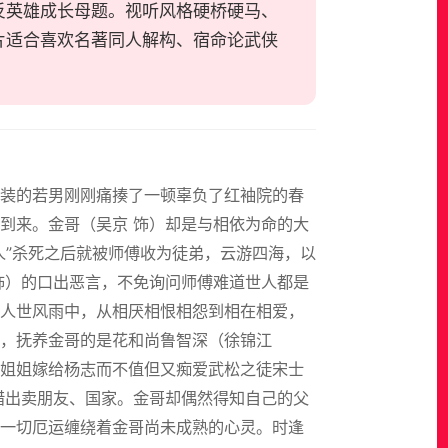
反英雄成长母题。视听风格硬桥硬马、
片适合喜欢名著同人解构、宿命论武侠
男装的若男刚刚痛揍了一顿辜负了红袖院的春
到来。金哥（吴京 饰）却是与相依为命的大
人”杀死之后就被师傅收为徒弟，云游四海，以
饰）的口出恶言，不免询问师傅难道世人都是
人世风雨中，从相厌相恨相怨到相在相爱，
，抚养金哥的是花和尚鲁智深（徐锦江
姐姐嫁给杨志而不值但又痴爱武松之徒宋士
惜出卖朋友、国家。金哥却偶然得知自己的父
一切厄运缠绕着金哥尚未成熟的心灵。时逢