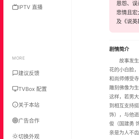
恩怨、误
IPTV 直播
悲情且宏
及《说英
剧情简介
MORE
故事发
花的小白脸，
建议反馈
和尚师傅受寺
雕刻佛像为生
TVBox 配置
这样，若男大
关于本站
到相互支持挺
饰），与他逝
广告合作
俊（国建勇 
亲是为人不齿
切换外观