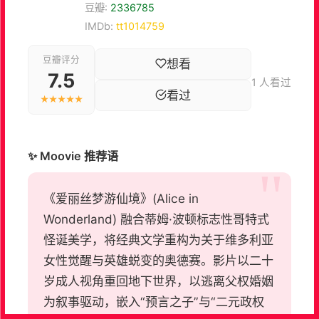
豆瓣:
2336785
IMDb:
tt1014759
豆瓣评分
想看
7.5
1 人看过
看过
★★★★★
✨ Moovie 推荐语
《爱丽丝梦游仙境》(Alice in
Wonderland) 融合蒂姆·波顿标志性哥特式
怪诞美学，将经典文学重构为关于维多利亚
女性觉醒与英雄蜕变的奥德赛。影片以二十
岁成人视角重回地下世界，以逃离父权婚姻
为叙事驱动，嵌入“预言之子”与“二元政权