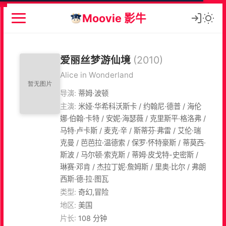
Moovie 影牛
爱丽丝梦游仙境
(2010)
Alice in Wonderland
导演:
蒂姆·波顿
主演:
米娅·华希科沃斯卡 / 约翰尼·德普 / 海伦
娜·伯翰·卡特 / 安妮·海瑟薇 / 克里斯平·格洛弗 /
马特·卢卡斯 / 麦克·辛 / 斯蒂芬·弗雷 / 艾伦·瑞
克曼 / 芭芭拉·温德索 / 保罗·怀特豪斯 / 蒂莫西·
斯波 / 马尔顿·索克斯 / 蒂姆·皮戈特-史密斯 /
琳赛·邓肯 / 杰拉丁妮·詹姆斯 / 里奥·比尔 / 弗朗
西斯·德·拉·图瓦
类型:
奇幻,冒险
地区:
美国
片长:
108 分钟