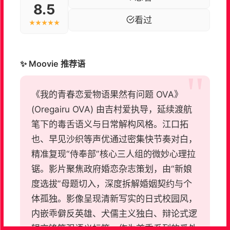
8.5
看过
★★★★★
✨ Moovie 推荐语
《我的青春恋爱物语果然有问题 OVA》
(Oregairu OVA) 由吉村爱执导，延续渡航
笔下的毒舌语义与日常解构风格。江口拓
也、早见沙织等声优通过密集快节奏对白，
精准复现“侍奉部”核心三人组的微妙心理拉
锯。影片聚焦政府婚恋杂志策划，由“新娘
度选拔”母题切入，深度拆解婚姻契约与个
体孤独。影像呈现清新写实的日式校园风，
内嵌乖僻反英雄、犬儒主义独白、辩论式逻
辑交锋等强语义标签。作为首季系列的番外