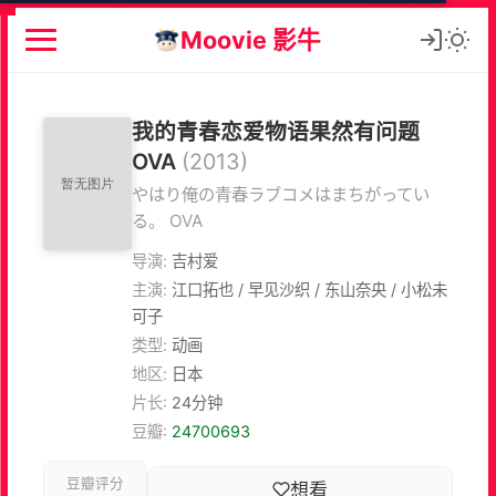
Moovie 影牛
我的青春恋爱物语果然有问题
OVA
(2013)
やはり俺の青春ラブコメはまちがってい
る。 OVA
导演:
吉村爱
主演:
江口拓也 / 早见沙织 / 东山奈央 / 小松未
可子
类型:
动画
地区:
日本
片长:
24分钟
豆瓣:
24700693
豆瓣评分
想看