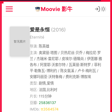
Moovie 影牛
爱是永恒
(2016)
Eternité
导演:
陈英雄
主演:
奥黛丽·塔图 / 贝热尼丝·贝乔 / 梅拉尼·罗
兰 / 杰瑞米·雷尼耶 / 皮埃尔·德隆尚 / 伊莲娜·雅
各布 / 阿里耶·沃索尔特 / 瓦莱丽·斯特罗 / 菲利
平·勒鲁瓦-博利约 / 陈女氤溪 / 卢卡·梅利瓦 /
安娜玛丽亚·沃特鲁梅 / 费利克斯·博叙埃
类型:
剧情,爱情
地区:
法国,比利时
片长:
115分钟
豆瓣:
25836137
IMDb:
tt3564574