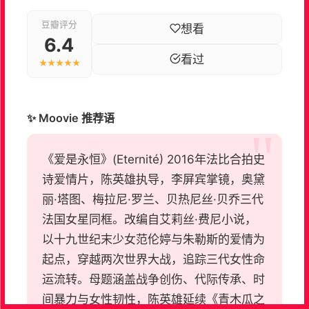
豆瓣评分
想看
6.4
看过
★★★★★
✨ Moovie 推荐语
《爱是永恒》(Eternité) 2016年法比合拍史
诗爱情片，陈英雄执导，李屏宾掌镜，奥黛
丽·塔图、梅拉尼·罗兰、贝热尼丝·贝乔三代
法国女星同框。改编自艾莉丝·费尼小说，
以十九世纪末少女范伦婷与朱勒斯的爱情为
起点，穿越两次世界大战，追踪三代女性命
运流转。母题涵盖战争创伤、代际传承、时
间暴力与女性韧性，陈英雄延续《青木瓜之