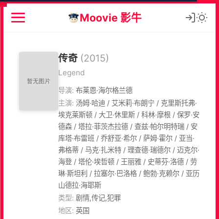
Moovie 影牛
传奇
(2015)
Legend
导演:
布莱恩·海尔格兰德
主演:
汤姆·哈迪 / 艾米莉·布朗宁 / 克里斯托弗·
埃克莱斯顿 / 大卫·休里斯 / 科林·摩根 / 保罗·安
德森 / 塔拉·菲茨杰拉德 / 查兹·帕尔明特瑞 / 安
库塔·布雷班 / 乔舒亚·希尔 / 萨姆·霍尔 / 亚当·
弗格蒂 / 马克·扎米特 / 理查德·瑞德尔 / 迈克尔·
海登 / 塔伦·埃哲顿 / 王丽雅 / 史蒂芬·洛德 / 劳
琳·斯坦利 / 拉塞尔·巴洛格 / 鲍勃·克赖尔 / 亚历
山德拉·海耶斯
类型:
剧情,传记,犯罪
地区:
英国