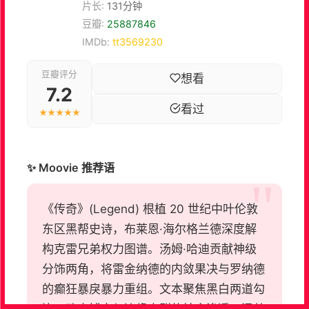
片长:
131分钟
豆瓣:
25887846
IMDb:
tt3569230
豆瓣评分
想看
7.2
看过
★★★★★
✨ Moovie 推荐语
《传奇》(Legend) 根植 20 世纪中叶伦敦
东区黑帮史诗，布莱恩·海尔格兰德深度解
构克雷兄弟权力图谱。汤姆·哈迪贡献神级
分饰两角，将雷金纳德的内敛果决与罗纳德
的癫狂暴戾暴力重组。文本聚焦黑白两道勾
连、政商博弈与边缘人群的社会渗透，涵盖