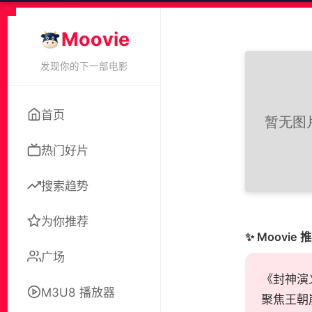
Moovie
发现你的下一部电影
首页
热门好片
搜索趋势
为你推荐
✨ Moovie 
广场
《封神演义
M3U8 播放器
聚焦王朝