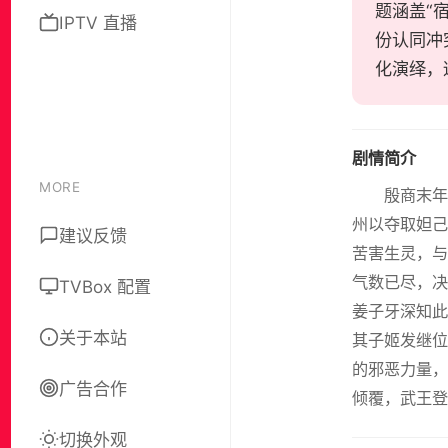
题涵盖“
IPTV 直播
份认同冲
化演绎，
剧情简介
MORE
殷商末
州以夺取妲己
建议反馈
苦害生灵，与
气数已尽，决
TVBox 配置
姜子牙深知此
关于本站
其子姬发继位
的邪恶力量，
广告合作
倾覆，武王登
切换外观