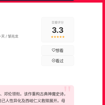
豆瓣评分
3.3
海一天 / 邹兆龙
★★★★★
想看
看过
晋、王丽坤、邓伦领衔。该作重构古典神魔史诗，
妲己人性异化及西岐仁义救赎展开。母