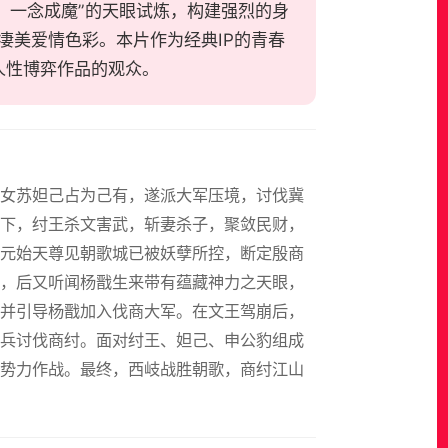
、一念成魔”的天眼试炼，构建强烈的身
凄美爱情色彩。本片作为经典IP的青春
人性博弈作品的观众。
之女苏妲己占为己有，遂派大军压境，讨伐冀
下，纣王杀文害武，斩妻杀子，聚敛民财，
元始天尊见朝歌城已被妖孽所控，断定殷商
，后又听闻杨戬生来带有蕴藏神力之天眼，
并引导杨戬加入伐商大军。在文王驾崩后，
兵讨伐商纣。面对纣王、妲己、申公豹组成
势力作战。最终，西岐战胜朝歌，商纣江山