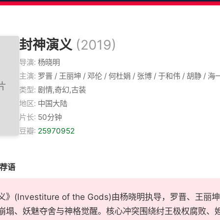
封神演义
(2019)
导演:
杨晓明
主演:
罗晋 / 王丽坤 / 邓伦 / 何杜娟 / 张博 / 于和伟 / 胡静 / 
类型:
剧情,奇幻,古装
地区:
中国大陆
片长:
50分钟
豆瓣:
25970952
推荐语
》(Investiture of the Gods)由杨晓明执导，罗
崩塌、妖魅夺舍与神格觉醒。核心冲突围绕纣王极权腐败、