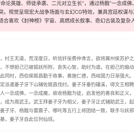
宿命论英雄、师徒承袭、二元对立生长”，通过杨戬“一念成佛
突。视觉呈现宏大战争场面与玄幻CG特效，兼具宫廷权谋与
适合喜欢《封神榜》宇宙、高燃成长叙事、奇幻古装及复杂
年，纣王无道，荒淫度日，听信奸佞费仲谗言，欲将冀州侯苏护
，不想妲己已被狐妖所附，丧失心智，助纣为虐。在妲己的煽动
此同时，西伯侯姬昌勤于政事，善施仁德，西岐国力日渐强大。
定派遣姜子牙下山辅佐姬昌伐纣。姜子牙垂钓磻溪，得文王相聘
人一念成佛，一念成魔，故收杨戬为徒，启发他的善良和正义，
，成为周武王。武王拜姜子牙为相父，姜子牙正式辅助武王，起
姜子牙、杨戬与雷震子、哪吒等五行上将团结一致，联手与妖邪
基，姜子牙自此位列仙班。