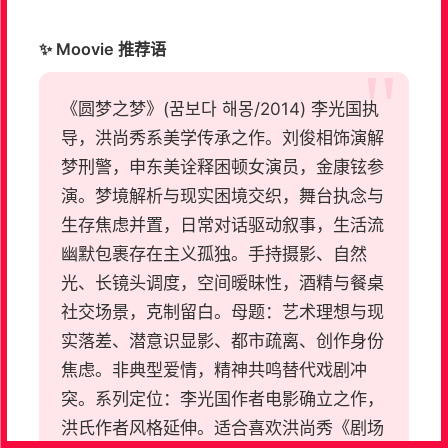
✨ Moovie 推荐语
《圆梦之梦》(꿈보다 해몽/2014) 李光国执
导，洪尚秀系美学传承之作。刘俊相饰演解
梦刑警，申东美诠释困顿女演员，金康铉参
演。梦境解析与现实困境交织，舞台执念与
生存焦虑并置，日常对话驱动叙事，生活流
幽默包裹存在主义孤独。手持摄影、自然
光、长镜头调度，空间暧昧性，酒精与餐桌
社交场景，克制留白。母题：艺术理想与现
实落差、潜意识显影、都市疏离、创作身份
焦虑。非典型爱情，精神共鸣替代戏剧冲
突。系列定位：李光国作者电影确立之作，
洪氏作者风格延伸。适合喜欢洪尚秀《剧场