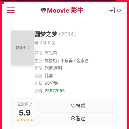
Moovie 影牛
圆梦之梦
(2014)
꿈보다 해몽
导演:
李光国
主演:
刘俊相 / 申东美 / 金康铉
类型:
剧情,喜剧
地区:
韩国
片长:
98分钟
豆瓣:
25977055
豆瓣评分
想看
5.9
看过
★★★★★