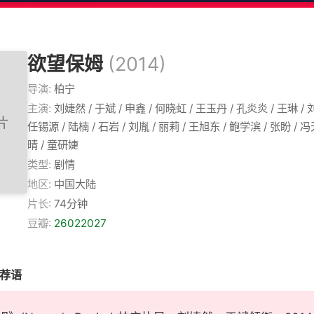
欲望保姆
(2014)
导演:
柏宁
主演:
刘婕然 / 于斌 / 申鑫 / 何晓虹 / 王玉丹 / 孔炎炎 / 王琳 / 
任锡源 / 陆楠 / 石岩 / 刘胤 / 丽莉 / 王旭东 / 鲍学滨 / 张盼 / 
晴 / 童研婕
类型:
剧情
地区:
中国大陆
片长:
74分钟
豆瓣:
26022027
推荐语