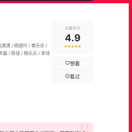
豆瓣评分
4.9
刘潇潇 / 杨丽玲 / 黄乐乐 /
★★★★★
冯天磊 / 陈佳 / 杨乐乐 / 李诗
想看
看过