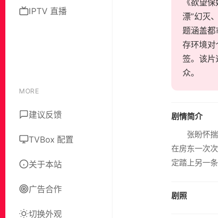
《欲望保姆
IPTV 直播
漂”幻灭
题涵盖都
存环境对
签。该片
众。
MORE
建议反馈
剧情简介
张盼怀
TVBox 配置
在房东一次次
定踏上另一条
关于本站
广告合作
剧照
切换外观