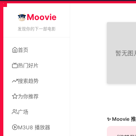
Moovie
发现你的下一部电影
首页
热门好片
搜索趋势
为你推荐
广场
✨ Moovie 
M3U8 播放器