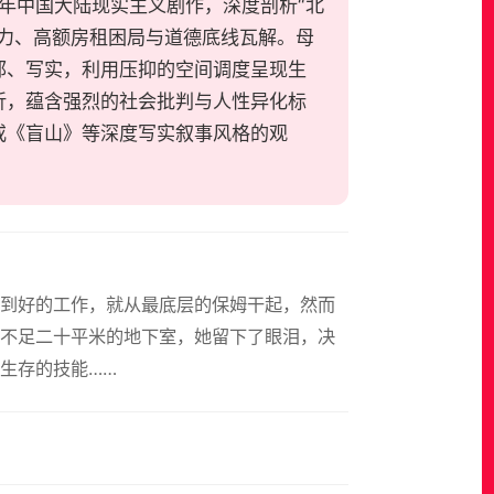
2014年中国大陆现实主义剧作，深度剖析“北
力、高额房租困局与道德底线瓦解。母
郁、写实，利用压抑的空间调度呈现生
折，蕴含强烈的社会批判与人性异化标
或《盲山》等深度写实叙事风格的观
不到好的工作，就从最底层的保姆干起，然而
不足二十平米的地下室，她留下了眼泪，决
生存的技能……