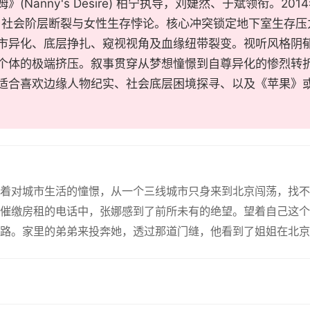
》(Nanny's Desire) 柏宁执导，刘婕然、于斌领衔。
、社会阶层断裂与女性生存悖论。核心冲突锁定地下室生存压
市异化、底层挣扎、窥视视角及血缘纽带裂变。视听风格阴
个体的极端挤压。叙事贯穿从梦想憧憬到自尊异化的惨烈转
适合喜欢边缘人物纪实、社会底层困境探寻、以及《苹果》
揣着对城市生活的憧憬，从一个三线城市只身来到北京闯荡，找
催缴房租的电话中，张娜感到了前所未有的绝望。望着自己这个
路。家里的弟弟来投奔她，透过那道门缝，他看到了姐姐在北京