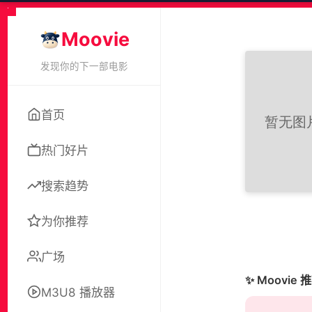
Moovie
发现你的下一部电影
首页
热门好片
搜索趋势
为你推荐
广场
✨ Moovie 
M3U8 播放器