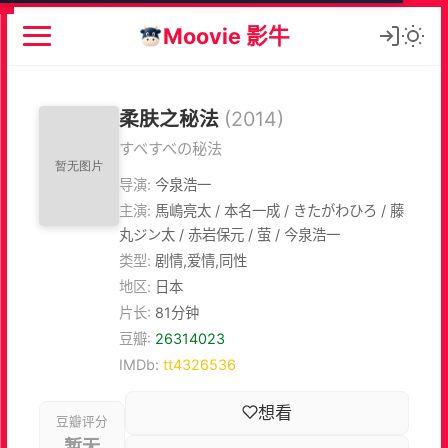
Moovie 影牛
柔肤之秘法
(2014)
すべすべの秘法
导演:
今泉浩一
主演:
馬嶋亮太 / 本名一成 / きたがわひろ / 藤
丸ジン太 / 赤岩保元 / 萤 / 今泉浩一
类型:
剧情,爱情,同性
地区:
日本
片长:
81分钟
豆瓣:
26314023
IMDb:
tt4326536
想看
豆瓣评分
暂无