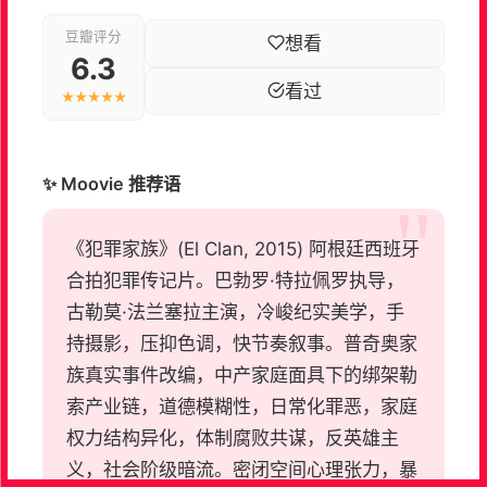
豆瓣评分
想看
6.3
看过
★★★★★
✨ Moovie 推荐语
《犯罪家族》(El Clan, 2015) 阿根廷西班牙
合拍犯罪传记片。巴勃罗·特拉佩罗执导，
古勒莫·法兰塞拉主演，冷峻纪实美学，手
持摄影，压抑色调，快节奏叙事。普奇奥家
族真实事件改编，中产家庭面具下的绑架勒
索产业链，道德模糊性，日常化罪恶，家庭
权力结构异化，体制腐败共谋，反英雄主
义，社会阶级暗流。密闭空间心理张力，暴