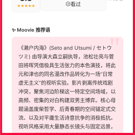
看过
★★★★★
✨ Moovie 推荐语
《濑户内海》(Seto and Utsumi / セトウ
ツミ) 由导演大森立嗣执导，池松壮亮与菅
田将晖凭借极具生活张力的本色演技，将此
元和津也的同名漫改作品转化为一场“日常
虚无主义”的视听实验。影片剥离传统戏剧
冲突，聚焦河边阶梯这一特定空间场域，以
高频、密集的对白构建双男主博弈。核心母
题涵盖废柴哲学、后青春期的空间锚定式交
流、以及对平庸生活诗意抗争的消极抵抗。
视听风格采用大量静态长镜头与固定远景，