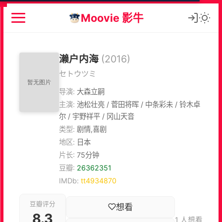
Moovie 影牛
濑户内海
(2016)
セトウツミ
导演:
大森立嗣
主演:
池松壮亮 / 菅田将晖 / 中条彩未 / 铃木卓
尔 / 宇野祥平 / 冈山天音
类型:
剧情,喜剧
地区:
日本
片长:
75分钟
豆瓣:
26362351
IMDb:
tt4934870
豆瓣评分
想看
8.3
1 人想看