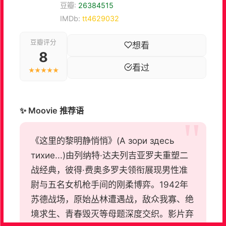
豆瓣:
26384515
IMDb:
tt4629032
豆瓣评分
想看
8
看过
★★★★★
✨ Moovie 推荐语
《这里的黎明静悄悄》(А зори здесь
тихие...)由列纳特·达夫列吉亚罗夫重塑二
战经典，彼得·费奥多罗夫领衔展现男性准
尉与五名女机枪手间的刚柔博弈。1942年
苏德战场，原始丛林遭遇战，敌众我寡、绝
境求生、青春毁灭等母题深度交织。影片弃