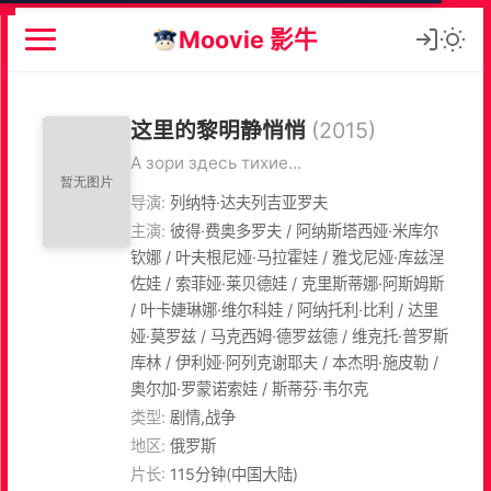
Moovie 影牛
这里的黎明静悄悄
(2015)
А зори здесь тихие...
导演:
列纳特·达夫列吉亚罗夫
主演:
彼得·费奥多罗夫 / 阿纳斯塔西娅·米库尔
钦娜 / 叶夫根尼娅·马拉霍娃 / 雅戈尼娅·库兹涅
佐娃 / 索菲娅·莱贝德娃 / 克里斯蒂娜·阿斯姆斯
/ 叶卡婕琳娜·维尔科娃 / 阿纳托利·比利 / 达里
娅·莫罗兹 / 马克西姆·德罗兹德 / 维克托·普罗斯
库林 / 伊利娅·阿列克谢耶夫 / 本杰明·施皮勒 /
奥尔加·罗蒙诺索娃 / 斯蒂芬·韦尔克
类型:
剧情,战争
地区:
俄罗斯
片长:
115分钟(中国大陆)