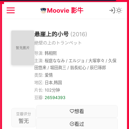
Moovie 影牛
悬崖上的小号
(2016)
絶壁の上のトランペット
导演:
韩相熙
主演:
桜庭ななみ / エルジョ / 大塚寧々 / 久保
田悠来 / 堀田眞三 / 翁長虹心 / 辰巳琢郎
类型:
爱情
地区:
日本,韩国
片长:
102分钟
豆瓣:
26594393
想看
豆瓣评分
暂无
看过