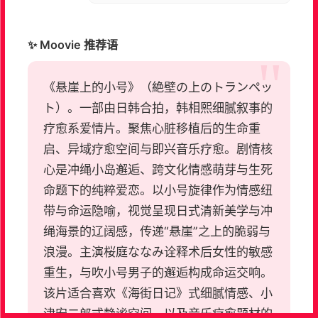
✨ Moovie 推荐语
《悬崖上的小号》（絶壁の上のトランペッ
ト）。一部由日韩合拍，韩相熙细腻叙事的
疗愈系爱情片。聚焦心脏移植后的生命重
启、异域疗愈空间与即兴音乐疗愈。剧情核
心是冲绳小岛邂逅、跨文化情感萌芽与生死
命题下的纯粹爱恋。以小号旋律作为情感纽
带与命运隐喻，视觉呈现日式清新美学与冲
绳海景的辽阔感，传递“悬崖”之上的脆弱与
浪漫。主演桜庭ななみ诠释术后女性的敏感
重生，与吹小号男子的邂逅构成命运交响。
该片适合喜欢《海街日记》式细腻情感、小
津安二郎式静谧空间，以及音乐疗愈题材的